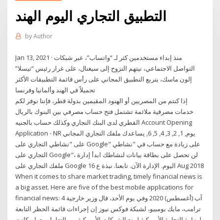
التطبيق التجاري اليوم الهند
by
Author
Jan 13, 2021 · منذ إبداء مستخدمين كثر لـ “واتساب”، عبر شبكات
التواصل الاجتماعي، نيتهم النزوح إلى سيغنال، على غرار رئيس “تيسلا”
إلون ماسك، يتربع التطبيق المجاني على رأس قائمة التطبيقات الأكثر
تحميلاً في الهند وألمانيا وفرنسا
إذا كنتم من المصريين أو الهنود المقيمين بدولة قطر، فإننا نوفر لكم
خدمات مصرفية ملائمة تشتمل فتح حساب مصرفي بين البنوك بالريال
القطري لدى البنك التجاري وكذلك حساب بالجنيه Account Opening
Application - NR يوم, 1, 2, 3, 4, 5, 6, يساعدك ملفك التجاري المجاني
على "نشاطي التجاري على Google" على زيادة مع حساب في "نشاطي
التجاري على Google"، لن تحصل على بطاقة بيانات لنشاطك ابدأ إدارة
ملفك التجاري على Google اليوم. الإدارة الآن. تابعنا. نبذة ع 16 Aug 2018
When it comes to share market trading, timely financial news is
a big asset. Here are five of the best mobile applications for
financial news: 4 آب (أغسطس) 2020 وفي يوم الأحد، قال وزير خارجية
ترامب، مايك بومبيو، لشبكة فوكس نيوز إن إجراءات قائمة الحظر التابعة
لوزارة التجارة الأمريكية لمنع الشركات الأمريكية من التعامل معها. وكانت