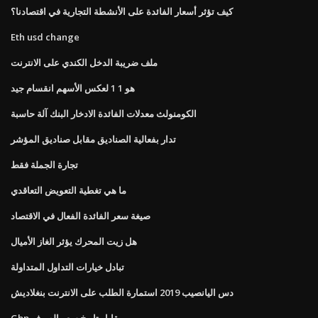
كيف تؤثر أسعار الفائدة على الأنشطة التجارية في اقتصادنا؟
Eth usd change
ملف ضريبة الدخل الكندي على الانترنت
هو 1 1 لعكس الأسهم انقسام جيد
الكومنولث معدلات الفائدة الادخار البنك آلة حاسبة
تدار بفعالية الصناديق مقابل صناديق المؤشر
تجارة الجملة فقط
ما هي تغطية التعويض التعاقدي
صيغة سعر الفائدة الفعال في الاقتصاد
هل زيت المحرك يؤثر الغاز الأميال
تبادل خيارات التداول المتداولة
دس اليانصيب 2019 استمارة الطلب على الانترنت بنغلاديش
Gbp مقابل تاريخ سعر الصرف