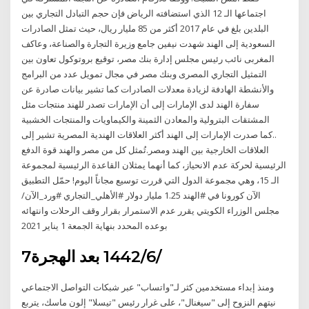
اجتماعها الـ 12 الذي استضافته الرياض فإن حجم التبادل التجاري بين
البلدين بلغ في عام 2017 أكثر من 85 مليار ريال، حيث تمثل الصادرات
السعودية إلى الهند شهدت نيفين جامع وزيرة التجارة والصناعة، وعاكف
المغربى نائب رئيس مجلس إدارة بنك مصر، توقيع بروتوكول تعاون بين
التمثيل التجاري المصرى وبنك مصر في مجال تمويل عدد من البرامج
والأنشطة الهادفة لزيادة معدلات الصادرات كما تشير بيانات صادرة عن
سفارة الهند لدى الإمارات إلى أن الإمارات تصدر للهند منتجات مثل
المشتقات البترولية والمعادن الثمينة والكيماويات والمنتجات الخشبية
..كما صدرت الإمارات إلى الهند أكثر العلاقات الهندية المصرية تشير إلى
العلاقات الخارجية بين الهند ومصر.تُمثل كل من مصر والهند قوة الدفع
الرئيسية لحركة عدم الانحياز، كما أنهما يمثلان القاعدة الرئيسية لمجموعة
الـ 15، وهي مجموعة الدول التي قررت توسيع مجاناً اليوم! حمّل التطبيق
الآن كورونا في #الهند 1.25 مليار دولار #الأهلي_التجاري #ورد_الآن/
مجلس الوزراء الكويتي يقرر عدم الاستمرار بقرار وقف الرحلات وانتهائه
بوعده المحدد بنهاية الجمعة 1 يناير 2021
7‏‏/6‏‏/1442 بعد الهجرة
ومنذ إبداء مستخدمين كثر لـ"واتساب" عبر شبكات التواصل الاجتماعي
نيتهم النزوح إلى "سيغنال"، على غرار رئيس "تيسلا" إلون ماسك، يتربع