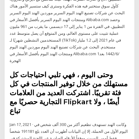
كأول سوق ستختبر فيه هذه الفكرة وسترى كيف ستسير الأمور هناك
البحث عن شركات تصنيع الهند اليوم السرير موردين الهند اليوم السرير
ومنتجات الهند اليوم السرير بأفضل الأسعار في Alibaba.com وحصد
التطبيق، في الفترة من 1 يناير إلى 17 ديسمبر، ما يقرب من 961 مليون
عملية تثبيت على مستوى العالم، ومن المتوقع أن يصل متوسط عدد
المستخدمين النشطين شهريًا لـ (TikTok) في عام 2021 إلى 1.2 مليار
مستخدم. البحث عن شركات تصنيع الهند اليوم موردين الهند اليوم
ومنتجات الهند اليوم بأفضل الأسعار في Alibaba.com 1‏‏/6‏‏/1442 بعد
الهجرة
وحتى اليوم ، فهي تلبي احتياجات كل
مستهلك من خلال توفير المنتجات في كل
فئة تقريبًا. اشتركت العديد من العلامات
التجارية حصريًا مع Flipkart أيضًا ، ولا
تباع
Jan 17, 2021 · وكانت الهند تستهدف تطعيم أكثر من 300 ألف شخص في
اليوم الأول من الحملة، إلا إن البيانات أظهرت أن العدد بلغ 191181 شخصاً
فقط أمس السبت. ووفقاً للأرقام الصادرة عن اللجنة المشتركة في