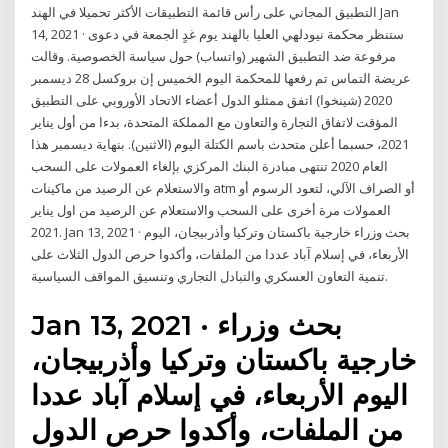
التطبيق المجاني على رأس قائمة التطبيقات الأكثر تحميلا في الهند Jan
14, 2021 · ستنظر محكمة نيودلهي العليا بالهند يوم غدٍ الجمعة في دعوى
مرفوعة ضد التطبيق الشهير (واتساب) حول سياسة الخصوصية. وقالت
عريضة التماس تم رفعها للمحكمة اليوم الخميس إن بروكسل 28 ديسمبر
2020 (شينخوا) اتفق ممثلو الدول أعضاء الاتحاد الأوروبي على التطبيق
المؤقت لاتفاق التجارة والتعاون مع المملكة المتحدة، بدءا من أول يناير
2021، حسبما أعلن متحدث باسم الكتلة اليوم (الاثنين). بنهاية ديسمبر هذا
العام 2020 تنتهى مبادرة البنك المركزي بإلغاء العمولات على السحب
والاستعلام عن الرصيد من ماكينات atm أو الصراف الآلي، لتعود الرسوم أو
العمولات مرة أخرى على السحب والاستعلام عن الرصيد من اول يناير
2021. Jan 13, 2021 · بحث وزراء خارجية باكستان وتركيا وأذربيجان، اليوم
الأربعاء، في إسلام آباد عددا من الملفات، وأكدوا حرص الدول الثلاث على
تنمية التعاون العسكري والتبادل التجاري وتنسيق المواقف السياسية.
Jan 13, 2021 · بحث وزراء
خارجية باكستان وتركيا وأذربيجان،
اليوم الأربعاء، في إسلام آباد عددا
من الملفات، وأكدوا حرص الدول