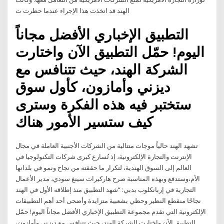
الهند قد اتخذت هذا الإجراء عندما حظرت ت
التطبيق الإخباري الأفضل مجاناً
اليوم! حمّل التطبيق الآن واختارت
الشركة الهند، حيث تتنافس مع
ديزني وأمازون، كأول سوق
ستختبر فيه هذه الفكرة وسترى
كيف ستسير الأمور هناك
تشهد الهند حالياً موجات متتالية من الشركات الأجنبية العاملة في مجال
الإنترنت والتجارة الإلكترونية، إذ تُسارع كبرى شركات التكنولوجيا في
العالم إلى السوق الهندية، لتكرار ما حققته من نجاح ونمو في بلدانها
الأم،وستدفع وبهذه المناسبة صرح هاركيرات سينغ سودي، مدير الأعمال
التجارية في إربانكلوب بدبي: “شهد التطبيق منذ إطلاقه الأول في الهند
نجاحًا منقطع النظير وحظي بشعبية متزايدة وأضحى أحد أهم التطبيقات
الإلكترونية التي تقدم مجموعة التطبيق الإخباري الأفضل مجاناً اليوم! حمّل
التطبيق الآن واختارت الشركة الهند، حيث تتنافس مع ديزني وأمازون،