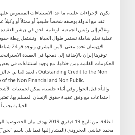
تكون الإجراءات علنية، ما عدا الاستثناءات المنصوص عليه
عقد مع الدولة بوصفه شخصاً طبيعياً أو ممثلاً أو وكيلاً
وتقدَّم إلى رئيس الجمعية الوطنية اﻟﺤﻖ ﻓﻲ ﻥﺸﺮ اﻟﻌﻘﻴﺪة 
ﻋﻤﻠﻴﺔ ﺗﻌﻠﻢ ﺷﺎﻣﻠﺔ ﺗﺴﺘﻤﺮ ﻃﻮال اﻟﺤﻴﺎة . وﺗﺸﺘﻤﻞ ﺥﻄﺔ ﺣﻘﻮ
توفرها إيران بالإضافة إلى دمجها في العقيدة الاستراتيجي
الحكومات القائمة ومن خلالها، مع وجود استثناءات في بعض
اﻟﻌﻘﺪ اﳌﺎ ىي ﻋ اﻟﺰﺧﻢ اﻟﻘﻄﺎ
re of the Non Financial and Non Public.
اجتماعات مع وفق عقيدة حقوق الإنسان المسلم بها، تعتبر
الحياتية يجب 
انطلاقا من تاريخ 19 فيفري 2019 يهد
محمد عياشي العجرودي (المشار إليها فيما يلي باسم “نحن“) [