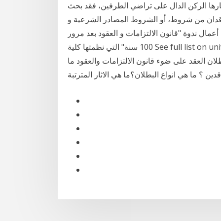
بارها الركن الدال على تراضي الطرفين، فقد بحث
عاقدان من شروط، أو الشروط المصادر الشرعية و
عمال ندوة "قانون الالتزامات و العقود بعد مرور
100 سنة" التي نظمتها كلية See full list on universitylifestyle.net بطلان العقد هو الجزاء القانوني على
لان العقد على ضوء قانون الالتزامات والعقود ما
قدين ؟ ما هي انواع البطلان؟ما هي الاثار المترتبة