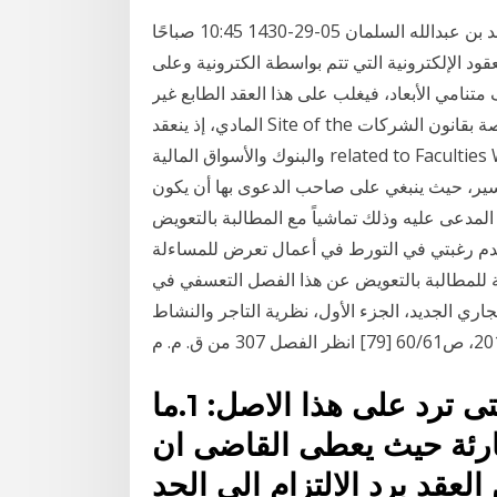
الاختيارات العقدية من شرح العقيدة السفارينية مساعد بن عبدالله السلمان 05-29-1430 10:45 صباحًا
عقود الإلكترونية التي تتم بواسطة الكترونية وعلى
نامي الأبعاد، فيغلب على هذا العقد الطابع غير
المادي، إذ ينعقد Site of the محاضر وجدان سعد الحيد: أستاذ القانون التجاري- متخصصة بقانون الشركات
والبنوك والأسواق المالية related to Faculties Websites at King Saud University حيث إن من هذه
السير، حيث ينبغي على صاحب الدعوى بها أن يكون
لمدعى عليه وذلك تماشياً مع المطالبة بالتعويض
دم رغبتي في التورط في أعمال تعرض للمساءلة
ة للمطالبة بالتعويض عن هذا الفصل التعسفي في
 القانون التجاري الجديد، الجزء الأول، نظرية التاجر والنشاط
لكن هناك بعض الاستثناءات التى ترد على هذا الاصل: 1.ما
رئة حيث يعطى القاضى ان
لعقد برد الالتزام الى الحد