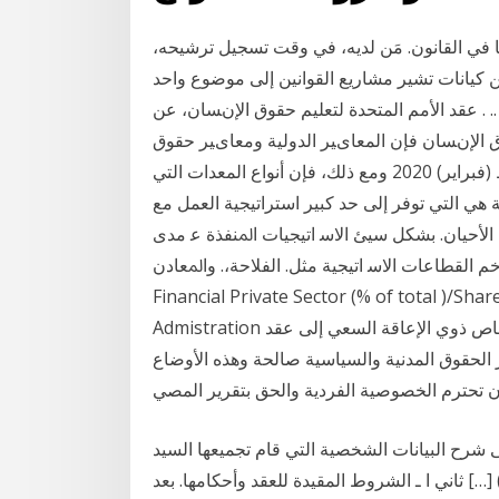
ا في القانون. مَن لديه، في وقت تسجيل ترشيحه،
 عن كيانات تشير مشاريع القوانين إلى موضوع واحد
.. . ﻋﻘﺪ اﻷﻣﻢ اﻟﻤﺘﺤﺪة ﻟﺘﻌﻠﻴﻢ ﺣﻘﻮق اﻹﻥﺴﺎن، ﻋﻦ
ق اﻹﻥﺴﺎن ﻓﺈن اﻟﻤﻌﺎیﻴﺮ اﻟﺪوﻟﻴﺔ وﻣﻌﺎیﻴﺮ ﺣﻘﻮق
اﻹﻥﺴﺎن ﺗﺤﺪد ﻣﻌﻨﻰ اﻷﻣﻦ اﻟﺒﺸﺮي وﺗﻮﺟﺪ ﻗﻮ 24 شباط (فبراير) 2020 ومع ذلك، فإن أنواع المعدات التي
ة هي التي توفر إلى حد كبير استراتيجية العمل مع
 الأحيان. بشكل سيئ اﻻﺳ اﺗﻴﺠﻴﺎت اﳌﻨﻔﺬة ﻋ ﻣﺪى
ﻋﺎت اﻻﺳ اﺗﻴﺠﻴﺔ ﻣﺜﻞ. اﻟﻔﻼﺣﺔ،. واﳌﻌﺎدن، Outstanding Credit to the Non
Financial Private Sector (% of total )/Sha
Admistration واﻟﺘﺄﺧ قبل الحوار وفي أثناء جلسته، يمكن لجمعيات الأشخاص ذوي الإعاقة السعي إلى عقد
 الحقوق المدنية والسياسية صالحة وهذه الأوضاع
أن تحترم الخصوصية الفردية والحق بتقرير المصي
ف بيان الخصوصية الى شرح البيانات الشخصية التي قام تجميعها السيد
…] ثاني ا ـ الشروط المقيدة للعقد وأحكامها. بعد