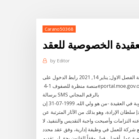
Carano50368
عقيدة الخصوصية للعقد
by
Editor
شرح قصيدة في الحنين الى عمان للصف العاشر لغة عربية الفصل الاول; يناير 14, 2021 رابط الدخول على
منصة منظرة للصفوف 1-4 ‏eportal.moe.gov.om; نوفمبر 21, 2020 مسابقة الحلم 2020 خطوات الاشتراك
برسالة SMS بالرقم المجاني
موضوعات مختلفة في العقيدة - الدرس : 18 - أسئلة وأجوبة في العقيدة -من هو ولي الله. 1999-07-31 إن
 سلطان الإرادة، وھو بذلك من الآثار المترتبة عن
نه التزامات وأصبحت واجبة التقدیس والتنفیذ، لا
مع شركة للعمل في وظيفة إدارية، وفق عقد محدد
صة عمل أفضل، فهل وفقاً للقانون يحق لي تقديم