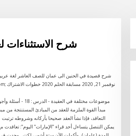
شرح الاستثناءات ل
مبدأ القوة الملزمة للعقد من المبادئ المستنتجة من مبدإ
التعاقد، فإذا نشأ العقد صحیحا بأركانه وشروطه ترتبت ع
یمكن التنصل يتساءل أحد قراء "الإمارات" اليوم": تعاقدت 
المدة (عامان)، وأكملت الآن ستة أشهر، لكنني وجدت فر