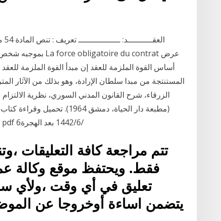
الع
بموجبه شخص أو عدة أش
المستنتجة من مبدا سلطان الإرادة، وهو بذلك من الآثار المت
(مطبعة دار الحياة، دمشق 1964)
السعدي الكتاب من قسم التوحيد والعقيدة - كتب pdf 6‏‏/6‏‏/1442 بعد الهجرة
تتم مراجعة كافة التعليقات ،وت
فقط. ويحتفظ موقع وكالة عم
تعليق في أي وقت ،ولأي سب
يتضمن اساءة أوخروجا عن الموض