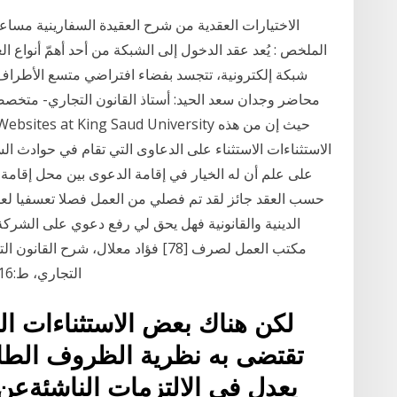
الملخص : يُعد عقد الدخول إلى الشبكة من أحد أهمّ أنواع ال
شبكة إلكترونية، تتجسد بفضاء افتراضي متسع الأطراف مت
الاستثناءات الاستثناء على الدعاوى التي تقام في حوادث 
على علم أن له الخيار في إقامة الدعوى بين محل إقامة ا
حسب العقد جائز لقد تم فصلي من العمل فصلا تعسفيا لع
الدينية والقانونية فهل يحق لي رفع دعوي على الشرك
مكتب العمل لصرف [78] فؤاد معلال، شرح
التجاري، ط:2016، ص60/61 [79] انظر الفصل 307 من ق. م. م
تقتضى به نظرية الظروف الطا
يعدل فى الالتزمات الناشئةعن ا