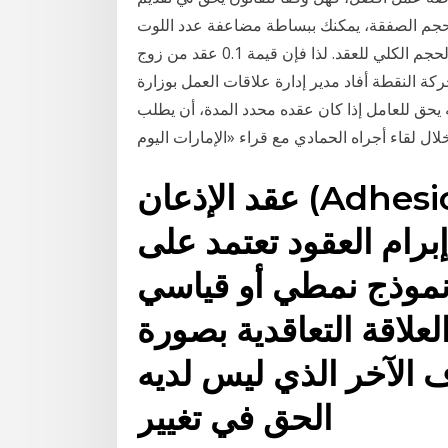
حجم الصفقة، يمكنك ببساطة مضاعفة عدد اللوت
حسب الحجم الكلي للعقد. لذا فإن قيمة 0.1 عقد من زوج eur/usd تقدر قيمتها بـ 30,000 دولار. 0.1 × 3 ×
ورو الخطوة 3: حساب قيمة حركة النقطة أفاد مدير إدارة علاقات العمل بوزارة
ه يحق للعامل إذا كان عقده محدد المدة، أن يطلب
ال لقاء أجراه الحمادي مع قراء «الإمارات اليوم
عقد الإذعان (Adhesion Contract): هو صيغة
رام العقود تعتمد على
ج نمطي أو قياسي (Standard)
لعلاقة التعاقدية بصورة
الآخر الذي ليس لديه
الحق في تغيير