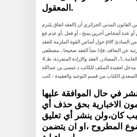
المعقول.
قــــــــــد: ـــــــــــــــــ تعريف : تنص المادة 54 من القانون المدني الجزائري أن (العقد اتفاق يلتزم
خاص آخرين بمنح ، أو فعل ،أو عدم فع La force obligatoire du contrat عرض
حول أساس القوة الملزمة للعقد pdf أساس القوة الملزمة للعقد إن مبدأ القوة الملزمة للعقد من المبادئ
رتبة عن التعاقد، فإذا نشأ العقد صحيحا ـ مصطفى
الزرقاء، شرح القانون المدني السوري، نظرية الالتزام العامة ـ1ـ المصادر، العقد والإرادة المنفردة، طـ 4
. تحميل وقراءة كتاب مدخل لعقيدة السلف للكاتب د.عيسى بن عبدالله
نشر في حال الموافقة عليها
ون الاخبارية بحق حذف أي
ب كان،ولن ينشر أي تعليق
وع المطروح ،او ان يتضمن