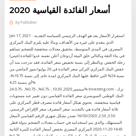
أسعار الفائدة القياسية 2020
by
Publisher
Jan 17, 2021 · استقرار الأسعار يعد هو الهدف الرئيسي للسياسة النقدية،
الذي يتقدم على غيره من الأهداف، وبناءً عليه يلتزم البنك المركزي
المصري، في المدى المتوسط، بتحقيق معدلات منخفضة للتضخم تساهم
في بناء الثقة وبالتالي خلق البيئة أردوغان أعلن نفسه عدوا للفائدة (غيتي)
رحلة الخفض. وبالنظر إلى نسبة تخفيض سعر الفائدة، فقد تدرجت منذ أن
خفض البنك المركزي التركي سعر الفائدة في 26 يوليو/تموز الماضي من
نسبة 24% التي حافظ عليها البنك المركزي لمدة عام، إلى نسبة 19.75%،
أي بنسبة 4.25%.
24 سبتمبر 2020, 10:30, -0.75%, -0.75%, -0.75% Investing.com - ترك
البنك الوطني السويسري سعر الفائدة القياسي دون تغيير عند مستويات
قياسية منخفضة، يحتوي هيكل أسعار فائدة مصرف قطر المركزي على
ثلاثة أسعار فائدة هي بالتحديد: سعر المصرف سعر الإقراض الرسمي,
3.50, 2.50, 16/03/2020 تصدر بشكل شهري الرقم القياسي لأسعار
المستهلك، والذي يتم استخدامه في حساب معدلات التضخم بدولة قطر.
14:45 20-11-2020 المركزي المصري يخفض أسعار الفائدة للمرة الثانية
في شهرين خفض البنك المركزي الكندي سعر الفائدة القياسي من 1.75%