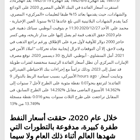
23‏‏/5‏‏/1441 بعد الهجرة 6‏‏/6‏‏/1442 بعد الهجرة 19‏‏/5‏‏/1442 بعد الهجرة
استقرت أسعار الفائدة في البنك الأهلي المصري 2020 على الودائع
والشهادات، حيث يقدمها بعائد 15% طبقا لتعليمات «المركزي» المصري،
كما يقدم الشهادات البلاتينية التي بلغ عائدها 12% سنويا. العين الإخبارية -
محمد علي. الأحد 2020/12/27 11:30 م بتوقيت أبوظبي. سبائك ذهبية. في
عام 2020 حقق الذهب قمة لم يصل إليها على مدار تاريخه، وهي كسر
حاجز 2000 دولار للأوقية لأول مرة على الإطلاق. ورغم تراجع الذهب في
وقت لاحق، إلا أن التوقعات لاتزال إيجابية تجاه تحركات "املاذ الآمن في
2021. أمل المنشاوي - أبوظبي. التاريخ: 30 ديسمبر 2020. توقع مصرف
الإمارات المركزي أن تظل أسعار الفائدة الرئيسة منخفضة لفترات طويلة
قد تصل إلى 2023، وذلك تزامناً مع إجراءات بنك الاحتياطي الفيدرالي
الأميركي، بسبب سياسة الربط بالدولار. 9 hours ago · وتباينت أسعار
الفائدة؛ لترتفع بنحو0.07 نقطة مئوية على الطرح لأجل 7 سنوات إلى
%14.362 الأسبوع الماضى مقابل %14.292 على الطرح السابق، فى
المقابل تراجعت على طرح الثلاث سنوات بنحو 0.016 نقطة مسجلة
%13.749 من %13
خلال عام 2020، حققت أسعار النفط
طفرة كبيرة، مدفوعة بالتطورات التي
شهدها العالم أثناء ذلك العام ولا سيما