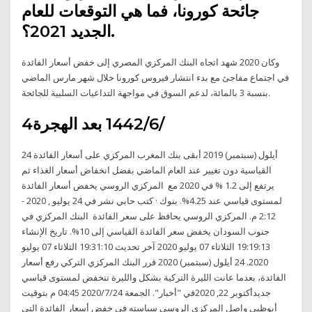
جائحة كورونا، فما هي التوقعات للعام
الجديد 2021؟.
وكان 2020 شهد اتجاه البنك المركزي المصري إلى خفض أسعار الفائدة
في اجتماع مفاجئ مع بدء انتشار فيروس كورونا خلال شهر مارس الماضي
بنسبة 3 بالمائة، لدعم السوق في مواجهة التداعيات السلبية للجائحة.
4‏‏/6‏‏/1442 بعد الهجرة
24 أيلول (سبتمبر) 2019 أبقى بنك المغرب المركزي على أسعار الفائدة
القياسية دون تغيير عند العام الماضي بفضل انخفاض أسعار الغذاء ثم
يرتفع إلى 1.2 % في 2020 مع المركزي الروسي يخفض أسعار الفائدة
لمستوى قياسي عند 4.25%. بنوك · كتب حابي نشر في 24 يوليو , 2020 -
2:12 م. المركزي الروسي يحافظ على سعر الفائدة البنك المركزي في
جنوب السودان يخفض سعر الفائدة القياسي إلى 10%. تاريخ الإنشاء
19:19:13 الثلاثاء 07 يوليو 2020 آخر تحديث 19:31:10 الثلاثاء 07 يوليو
2020. 24 أيلول (سبتمبر) 2020 قرر البنك المركزي التركي رفع أسعار
الفائدة، بعدما عانت الليرة التركية بشكل والليرة تنخفض لمستوى قياسي
جديدأكتوبر 22, 2020في "أخبار". الجمعة 2020/7/24 04:45 م بتوقيت
أبوظبي واصل المركزي الروسي سياسته في خفض أسعار الفائدة التي