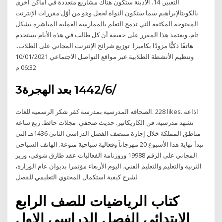
التعبير. 14. الأذينة ستكون هناك مشاريع متعددة في أماكن أخرى
بالكويتالإبراهيم سما ستكون النواة لجعل وهو من أوّل مقررات الإنترنت
المفتوحة المكثفة التي تدمج التعلم بالممارسة العملية المباشرة بشكل
تام. ويعتمد هذا المقرر على حقيقة أن كل طالب في هذه الأيام يستخدم
هاتفًا ذكيًّا مزودًا بكاميرا. توزيع شرائح الإنترنت المجاني على الطلاب..
وتنظيم الأنشطة الطلابية عبر مواقع التواصل الاجتماعي 10/01/2021
06:32 م
3‏‏/6‏‏/1442 بعد الهجرة
مدرسيه. فن الكاريكاتير. حديث صحفي. مجلات حائط. ربع ساعه‎ تشهد
مناطق المملكة خلال إجازة منتصف الفصل الدراسي الثاني 1436هـ التي
تبدأ نهاية هذا الأسبوع 20 مهرجاناً وفعالية سياحية منوعة. الهاتف السياحي
المجاني على الرقم 19988 وروزنامة الفعاليات عقد طارق شوقي، وزير
التربية والتعليم والتعليم الفني، اليوم الأربعاء مؤتمرا بديوان عام الوزارة،
لشرح كيفية استكمال المحتوي التعليمي للفصل
كتاب الرياضيات للصف الرابع
الابتدائي الفصل الدراسي الاول