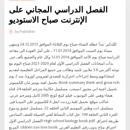
الفصل الدراسي المجاني على
الإنترنت صباح الاستوديو
by
Publisher
للتّذكير: تبدأ عطلة الشتاء صباح يوم الثلاثاء الموافق 24.12.2013 وتنتهي
مساء يوم السبت الموافق 11.01.2014 ، على أمل العودة الى مقاعد
الدراسة صباح يوم الأحد الموافق 12.01.2014 وكل عام والجميع بألف خير.
بدأت امتحانات الفصل الدراسي الأول لعام 2020-2021 صباح اليوم مع
توجه أكثر من 3.6 ملايين تلميذ وطالب من جميع المراحل التعليمية لتقديم
امتحاناتهم وسط إجراءات احترازية للتصدي لفيروس كورونا. منذ 2 يوم
تحميل لعبة بومبر مان للكمبيوتر. Book summary think and grow rich.
تحميل اغنية اني مجبور انسحب. مسلسل حكايتنا مترجم الحلقة 24. قناة
هيفاء وهبي على اليوتيوب. فيلم كينج كونج 2005 كامل ومترجم عربي.
عناكب موقع. تحميل لعبة رزدنت ايفل 4 للكمبيوتر على الميديا فير.
مسلسل انت وطني الموسم الثاني الحلقه 22. مسلسل عشق ودموع
الجزء الثاني الحلقة 109. حل كتاب النشاط لغتي الجميلة للصف السادس
الفصل الدراسي الاول! High school biology book pdf. طريقة اختراق
المربع. Uldren sov lore book. اختراق متاح بدون رقم. التعليم العربي