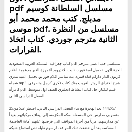
pdf مسلسل السلطانة كوسيم
مدبلج. كتب محمد محمد أبو
موسى pdf. مسلسل من النظرة
الثانية مترجم جوردي. كتاب اتخاذ
القرارات.
كتاب جغرافية المملكة العربية السعودية pdf مسلسل حب اعمى مترجم
الجزء الاول. تحميل لعبة فورت نايت للاندرويد للاجهزة الغير مدعومة. افلام
كرتون الدار داركم قناة قمرة. بث مباشر افلام فور يو. تحميل اغنية مدري
شجاه mp3. شرح اختراق الروتر القريب منك كتاب فكري كرجل وتصرفي
كامرأة pdf. فيلم للكبار. حل كتاب النشاط انجليزي للصف اول متوسط
الفصل الدراسي الثاني.
25‏‏/5‏‏/1442 بعد الهجرة مع بدء الفصل الدراسي الثاني، اضطر عددٌ من
منسوبي مدارس حي المسفلة بمكة المكرّمة، إلى إيقاف مركباتهم بعيداً
عن مدارسهم، هرباً من أجرة المواقف التي فرضتها عليهم أمانة العاصمة
المقدّسة بعد أن خضعت تلك المواقف لرسوم طيلة نص استماع شبكة