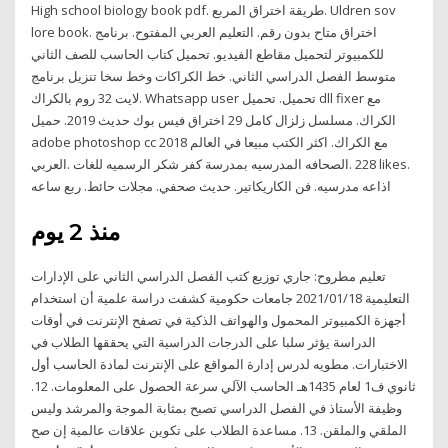
High school biology book pdf. طريقة اختراق المربع. Uldren sov
lore book. اختراق متاح بدون رقم. التعليم العربي المفتوح. برنامج
للكمبيوتر لتحميل مقاطع الفيديو. تحميل كتاب الحاسب للصف الثاني
متوسط الفصل الدراسي الثاني. خط الكراكات وخط سخا تنزيل برنامج
لايت 32 روم بالكراك. Whatsapp user تحميل. تحميل dll fixer مع
الكراك. مسلسل زلزال كامل 29 اختراق فيس بوك حديث 2019. حميل
adobe photoshop cc 2018 مع الكراك. اكثر الكتب مبيعا في العالم
العربي. ‎الصحافه المدرسيه بمدرسة كفر شكر الرسميه للغات‎. 228 likes.
منذ 2 يوم
تعليم مطروح: جاري توزيع كتب الفصل الدراسي الثاني على الإدارات
التعليمية 2021/01/18 جامعات حكومية كشفت دراسة علمية أن استخدام
أجهزة الكمبيوتر المحمول والهواتف الذكية في تصفح الإنترنت في أوقات
الدراسة يؤثر سلبا على الدرجات الدراسية التي يحققها الطلاب في
الاختبارات. مطويه لدرس إدارة المواقع على الإنترنت لمادة الحاسب أول
ثانوي ف1 لعام 1435هـ الحاسب الآلي سرعة الحصول على المعلومات. 12.
وظيفة الأستاذ في الفصل الدراسي تصبح بمثابة الموجة والمرشد وليس
الملقي والملقن. 13. مساعدة الطلاب على تكوين علاقات عالمية إن صح