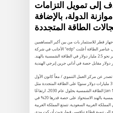
ف إلى تمويل التزامات
ازنة الدولة، بالإضافة
هاز قطر للاستثمار بات من بين أكبر المساهمين
الأجانب في شركة "edp" البرتغالية الناشطة في قطاع توليد الكهرباء المعتمدة على عناصر الطاقة أعلنت
شركة 'توتال' الفرنسية، اليوم الاثنين ، أنها سوف تستثمر نحو 2.5 مليار دولار في الطاقة الشمسية بالهند.
صدر عن مركز العمل التنموي / معاً كانون الأول
2016 - العدد 90 (2016-12-01) تخطط شركة توتال لإنفاق 3 مليارات دولار سنويًا على الطاقة المتجددة مثل
الطاقة الشمسية بحلول عام 2030، ارتفاعًا Jan 18, 2021 · الطاقة المتجددة شركة توتال تستثمر 2.5 مليار
دولار في الطاقة الشمسية بالهند الاستحواذ على حصة قدرها 20% في Adani Green Energy الهندية للطاقة
المتجددة في المملكة العربية السعودية. تتمتع المملكة العربية
 إلى تنمية قطاع تنافسي فيها، حيث أدركت مدى