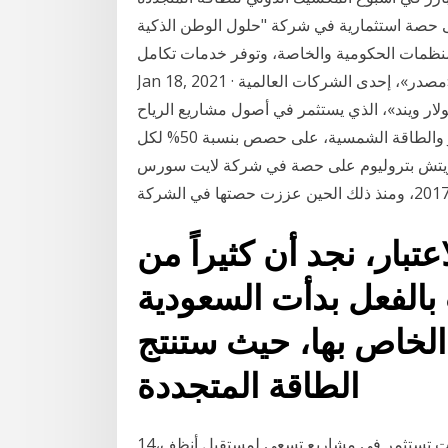
مارية في شركة "حلول الوطن الذكية (sns)"، التي توجه خدماتها
لمنظمات الحكومية والخاصة، وتوفر خدمات تكامل
Jan 18, 2021 · أبوظبي (الاتحاد)استحوذت شركة أبوظبي لطاقة المستقبل «مصدر»، إحدى الشركات العالمية
لار ويند»، الذي يستثمر في أصول مشاريع الرياح
والطاقة الشمسية، على حصص بنسبة 50% لكل Jan 20, 2021 · واستثمرت شركات النفط الكبرى الأخرى
بريتش بتروليوم على حصة في شركة لايت سورس
تبار، نجد أن كثيراً من
بالفعل بدأت السعودية
الخاص بها، حيث ستنتج
الطاقة المتجددة
14‏‏/5‏‏/1442 بعد الهجرة 5‏‏/6‏‏/1442 بعد الهجرة بدأت الحكومات تستثمر في مشاريع تسعى لمستقبل أنظف،