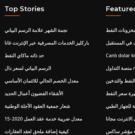
Top Stories
Feature
مخزونات النفط
نجمة الشهر علامة الرسم البياني
 في المستقبل
باركليز الخدمات المصرفية عبر الإنترنت غانا
Canlı dolar 
حد ذاته ماكاي النفط
mt
الرسم البياني لسعر دال
لنفط والتدخين
معدل الخصم الحالي للائتمان الأساسي
يرة سعر النفط
الأشقاء الفضيون أعمال الحديد
 للجهاز الطبي
شعار جمعية العقود الآجلة الوطنية
لانترنت مجانا
معدل ضريبة خدمة عقد العمل 2020-15
etf
كيفية إضافة ملحق لعقد العقارات