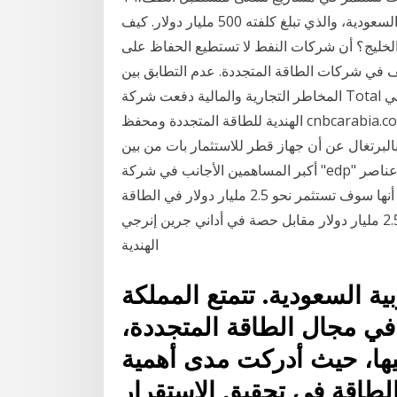
وقد يكون أحد أبرزها مشروع "نيوم" في المملكة العربية السعودية، والذي تبلغ كلفته 500 مليار دولار. كيف
الخليج؟ أن شركات النفط لا تستطيع الحفاظ على
ف في شركات الطاقة المتجددة. عدم التطابق بين
المخاطر التجارية والمالية دفعت شركة Total حوالي 2.5 مليار دولار مقابل حصة في أداني جرين إنرجي
الهندية للطاقة المتجددة ومحفظ cnbcarabia.com شركة Total تستثمر 2.5 مليار دولار في الطاقة
لبرتغال عن أن جهاز قطر للاستثمار بات من بين
أكبر المساهمين الأجانب في شركة "edp" البرتغالية الناشطة في قطاع توليد الكهرباء المعتمدة على عناصر
الطاقة أعلنت شركة 'توتال' الفرنسية، اليوم الاثنين ، أنها سوف تستثمر نحو 2.5 مليار دولار في الطاقة
الشمسية بالهند. وقالت شركة 'توتال' أنها سوف تستثمر 2.5 مليار دولار مقابل حصة في أداني جرين إنرجي
الهندية
ية السعودية. تتمتع المملكة
في مجال الطاقة المتجددة،
ها، حيث أدركت مدى أهمية
الطاقة في تحقيق الاستقرار