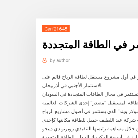
Garf21645
 في الطاقة المتجددة
by
author
باور" السعودية، 300 مليون دولار في أول مشروع مستقل لطاقة الرياح قائم على
الاستثمار الأجنبي في أذربيجان.
-22 09:36:45 . النرويج تستثمر في مجال الطاقات المتجددة في السودان Jan 18, 2021 ·
أبوظبي لطاقة المستقبل "مصدر" إحدى الشركات العالمية
ولار ويند" الذي يستثمر في أصول مشاريع الرياح
 على حصص بنسبة 50 في عزّزت شركة عبد اللطيف جميل للطاقة مكانتها كإحدى
ن خلال مساهمة رئيسها التنفيذي روبرتو دي دييجو
أسبوع المكسيك الدولي للطاقة المتجددة mirec week أعلنت "عِلم" رائدة الحلول