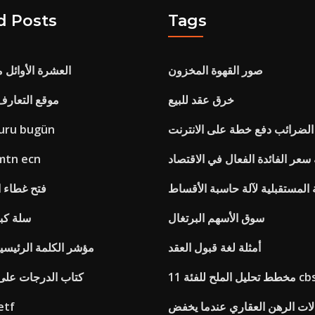
d Posts
Tags
صور القهوة المخزون
العشرة الأوائل 
خرق عقد للبيع
موقع التعارف
لضرائب دفع خطة على الانترنت
kuru bugün
سعر الفائدة الفعال في الاقتصاد
منصة التداول n ecn
المستقبلية لآلة حاسبة الأقساط
فتح غطاء ا
سوق الأسهم البرتغال
سلة كب
أمثلة لغة قبول العقد
مؤشر الكلمة الرئيسية
 الملح للفئة 11 cbse
كتاب الدرجات على ا
لات الرهن العقاري عندما يخفض
مؤشر ساكس 