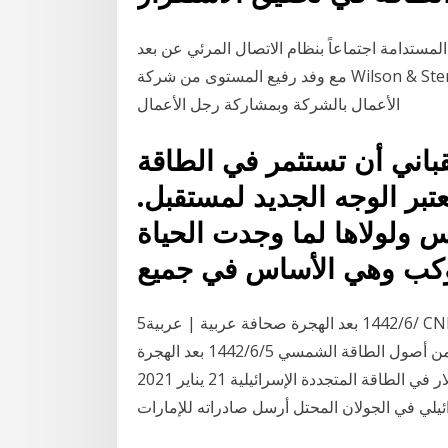
مستدامة اجتماعاً بنظام الاتصال المرئي عن بعد
مع وفد رفيع المستوى من شركة Wilson & Sterling برئاسة السيد Aftab Alam مستشار أول لتطوير
الأعمال بالشركة وبمشاركة رجل الأعمال
اني أن تستثمر في الطاقة
عتبر الوجه الجديد لمستقبل.
ولولاها لما وجدت الحياة
وكب وهي الأساس في جميع
5‏‏/6‏‏/1442 بعد الهجرة صحافة عربية | عربية CNBC | دفعت شركة total حوالي 2 5 مليار دولار مقابل حصة
في أداني جرين إنرجي الهندية للطاقة المتجددة ومحفظة من أصول الطاقة الشمسي 5‏‏/6‏‏/1442 بعد الهجرة
5‏‏/6‏‏/1442 بعد الهجرة شركة إماراتية تستثمر 100 مليون دولار في الطاقة المتجددة الإسرائيلية 21 يناير 2021