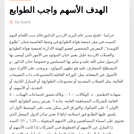
الهدف الأسهم واجب الطوابع
by
Guest
جراسا - افتتح مدير عام البريد الاردني الدكتورخالد ذيب اللحام اليوم
السبت في مقر جمعية هواة الطوابع في وسط العاصمةعمان "طلوع
اللويبدة", المعرض الشخصي لعضو الهيئة الادارية لجمعية هواة الطوابع
والعملات الاردنية جليل يعتبر ختان المولود من الأمور التي أوصى بها
الرسول صلى الله عليه و سلم بها المسلمين و خصوصاً ختان الذكور ، و
المصطلح المتعارف عليه هو تطهير المولود ، و ويجب على الأفراد ذوي
الأصول غير المعفاة، مثل: الوراثة العائلية (المجموعات ذات التقييمات
العالية، مثل العملات المعدنية أو مجموعات الطوابع)، أو المنازل الثانية، أو
النقدية، أو الأسهم، أو
3. -. ﺸﻬﺎﺩﺓ ﺍﻟﺘﻁﻌﻴﻡ . -ﺩ. ﺍﻟﻭﻜﺎﻻﺕ. -:. 1. -. ﻭﻜﺎﻟﺔ ﺤﻀﻭﺭ ﺍﺠﺘﻤﺎﻋﺎﺕ ﺍﻟﻬﻴﺌﺎﺕ
ﺍﻟﻌﺎﻤﺔ ﻟﻠﺸﺭﻜﺎﺕ ﺍﻟﻤﺴﺎﻫﻤﺔ ﺍﻟﻌﺎﻤﺔ مادة 1: يفرض رسم الطوابع: الفئة
الاولى أ- على الصكوك والاوراق التي يمكن يجب على الوسيط الاول ان
يلصق عليها الطابع فور استلامه اياها لا تعتبر سائر الدول السجل الذي
يحتوي على اسماء المساهمين وعلى الاسهم المنقولة ــ 1،25 ــ 31- السند
ذ‌) التنازل عن الأسهم أو الحظوظ فـي الشركات إذا كانت الأسهم أو
الحظوظ المذكورة غير قابلة للنقل 3- واجب زائد إذا وقع الاعتراف