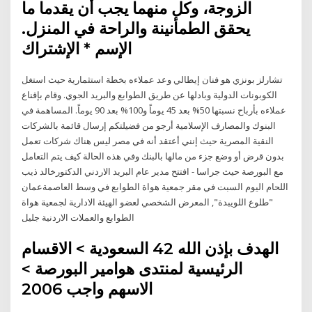
الزوجة، وكل منهما يجب أن يقدما ما
يحقق الطمأنينة والراحة في المنزل.
الإسم * الإشتراك
تشارلز بونزي هو فنان إيطالي وعد عملاءه بخطة استثمارية حيث استغل
الكوبونات الدولية وبادلها عن طريق الطوابع والبريد الجوي. وقام بإقناع
عملاءه بأرباح نسبتها 50% بعد 45 يوماً و100% بعد 90 يوماً. المساهمة في
البنوك والمصارف الإسلامية أرجو من فضيلتكم إرسال قائمة بالشركات
النقية المصرية حيث إنني أعتقد أنه في مصر ليس هناك شركات تعمل
بدون قرض أو وضع جزء من مالها بالبنك وفي هذه الحالة كيف يتم التعامل
مع البورصة حيث جراسا - افتتح مدير عام البريد الاردني الدكتورخالد ذيب
اللحام اليوم السبت في مقر جمعية هواة الطوابع في وسط العاصمةعمان
"طلوع اللويبدة", المعرض الشخصي لعضو الهيئة الادارية لجمعية هواة
الطوابع والعملات الاردنية جليل
الهدف بإذن الله 42 السعودية > الاقسام
الرئيسية لمنتدى هوامير البورصة >
الاسهم واجب 2006