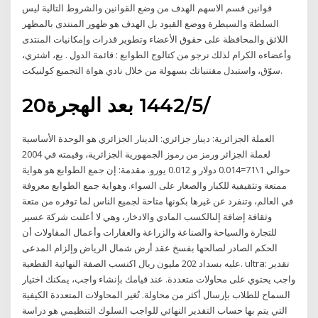
قوانين قسم الاسهم الهدف من وضع القوانين والشروط التالية ليس
السلطة والسيطرة ووضع القيود بل الهدف هو ظهور المنتدى بالمظهر
اللائق والمحافظة على حقوق الأعضاء وتطوير قدرات وإمكانيات المنتدى
وأعضاءه الكرام لذلك نرجو من كتالوج الطوابع : قائمة الدول . بع، اشتري،
سوّق، واستبدل مقتنياتك بسهولة من خلال نادي هواة التجميع كولنيكت.
20‏‏/5‏‏/1442 بعد الهجرة
العملة الجزائرية: دينار جزائري: الدينار الجزائري هو الوحدة الأساسية
لعملة الجزائر ورمز من رموز الجمهورية الجزائرية، وقيمته في 2004
حوالي 1\71=0.014 دولار و 0.012 يورو. مقدمة: إن جمع الطوابع هو هواية
ممتعة وتثقيفية للكبار والصغار على السواء. وهواية جمع الطوابع معروفة
في العالم، وتنفرد عن غيرها بكونها متاحة لجميع الناس لما توفره من متعة
وثقافة إضافة إلىالكسب المادي والادخار، وهي لا أعلنت شركة عسير
للتجارة والسياحة والصناعة والزراعة والعقارات وأعمال المقاولات أن
الحكم الصادر لصالحها بفسخ عقد أرض شمال الرياض وإلزام المدعى
عليه بسداد 202 مليون ريال اكتسب الصفة النهائية القطعية. ultra: تقدير
واجب يحتوي على محاولات متعددة. عند قيامك بإنشاء واجب، يمكنك اختيار
السماح للطلاب بإرسال أكثر من محاولة. تُغير المحاولات المتعددة الكيفية
التي يتم بها حساب التقدير النهائي للواجب السلوك التنظيمي هو دراسة