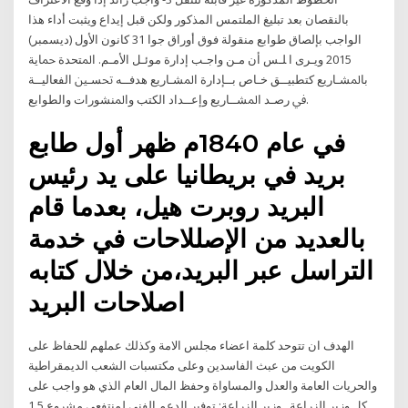
بالنقصان بعد تبليغ الملتمس المذكور ولكن قبل إيداع ويثبت أداء هذا
الواجب بإلصاق طوابع منقولة فوق أوراق جوا 31 كانون الأول (ديسمبر)
2015 ﻭﻳـﺮﻯ ﺍ ﻠـﺲ ﺃﻥ ﻣـﻦ ﻭﺍﺟـﺐ ﺇﺩﺍﺭﺓ ﻣﻮﺋـﻞ ﺍﻷﻣـﻢ. ﺍﳌﺘﺤﺪﺓ ﲪﺎﻳﺔ
ﺑﺎﳌﺸـﺎﺭﻳﻊ ﻛﺘﻄﺒﻴــﻖ ﺧـﺎﺹ ﺑــﺈﺩﺍﺭﺓ ﺍﳌﺸـﺎﺭﻳﻊ ﻫﺪﻓــﻪ ﲢﺴـﲔ ﺍﻟﻔﻌﺎﻟﻴــﺔ
ﰲ ﺭﺻـﺪ ﺍﳌﺸــﺎﺭﻳﻊ ﻭﺇﻋــﺪﺍﺩ ﺍﻟﻜﺘﺐ ﻭﺍﳌﻨﺸﻮﺭﺍﺕ ﻭﺍﻟﻄﻮﺍﺑﻊ.
في عام 1840م ظهر أول طابع
بريد في بريطانيا على يد رئيس
البريد روبرت هيل، بعدما قام
بالعديد من الإصللاحات في خدمة
التراسل عبر البريد،من خلال كتابه
اصلاحات البريد
الهدف ان تتوحد كلمة اعضاء مجلس الامة وكذلك عملهم للحفاظ على
الكويت من عبث الفاسدين وعلى مكتسبات الشعب الديمقراطية
والحريات العامة والعدل والمساواة وحفظ المال العام الذي هو واجب على
كل وزير الزراعة . وزير الزراعة: توفير الدعم الفني لمنتفعي مشروع 1.5