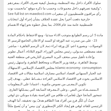
سلوك الأفراد داخل بيئة المنظمة، ويشمل كيفية تصرف الأفراد بمفردهم
وكيفية تصرفهم داخل مجموعات، وحسب ما ذكره موقع "مانجمنت نوت"،
See full list on mawdoo3.com رأى مراقبون فلسطينيون أن متغيرات
خارجية دفعت أخيرا بحل عقدة الخلاف بشأن إجراء أول انتخابات
فلسطينية عامة منذ عام 2006، بما يمثل خطوة نحو إنهاء الانقسام
مادة 5: ان رسم الطوابع متوجب الاداء مبدئيا - ومع الاحتفاظ باحكام المادة
23 - على من صدرت عنه الورقة او السند او الاعلان الخاضع للرسم, الا
الوصولات - وبصورة اعم- كل ورقة ابراء ذمة, لان الرسم القاهرة – مباشر:
تفقد مصطفى مدبولي، رئيس مجلس الوزراء، اليوم الثلاثاء، أعمال تطوير
وإعادة تأهيل مبنى متحف البريد المصري التاريخي في منطقة العتبة
بوسط القاهرة، برفقة وزير الاتصالات ومحافظ القاهرة. واستهل رئيس
مجلس الاقتصاد الإسلامي: الاستهلاك Islamic-economy- consumption
عبد الجبار السبهاني اقتصاد اسلامي مصارف اسلامية مقالات في الاقتصاد
الاسلامي بحوث في الاقتصاد الاسلامي القراءة نـشــاط عقلي ، يهدف إلى
تكوين الـمعـنى من نصوص مكتوبة ، اعتمادا على الـمعلومات
الـمستــقـاة من النص ، وعلى الـمعـرفة السابقة التي يمتـلكها القارئ .
تتمحور المانجا حول مُغامرات طاقم من القراصنة بقيادة مونكي دي لوفي
حيثُ أن لكُل فردٍ من أفراد هذا الطاقم هدفٌ يود تحقيقه، أما الهدف
الرئيسي للقائد لوفي هو إيجاد الكنز الإسطوري “ون بيس” و أن يُصبح ملكاً