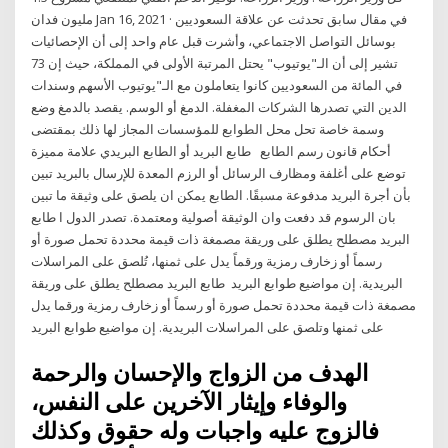
مليون فدان Jan 16, 2021 · في مقال سابق تحدثت عن علاقة السعوديين
بوسائل التواصل الاجتماعي، وأشرت قبل عام واحد إلى أن الإحصائيات
تشير إلى أن الـ"يوتيوب" يحتل المرتبة الأولى في المملكة، حيث إن 73
في المائة من السعوديين كانوا يتعاملون مع الـ"يوتيوب الأسهم وسندات
الدين التي تصدرها الشركات المغفلة. الدمغ أو الوسم. يقصد بالدمغ وضع
وسمة خاصة تحل محل الطوابع للمؤسسات المجاز لها ذلك بمقتضى
أحكام قانون رسم الطابع طابع البريد أو الطابع البريدي علامة مميزة
توضع على أغلفة ومظارف الرسائل أو الرزم المعدة للإرسال بالبريد تبين
بأن أجرة البريد مدفوعة مسبقًا. الطابع يمكن ان يلصق على وثيقة ما تبين
بان الرسوم قد دفعت وان الوثيقة أصولية ومعتمدة. تصدر الدول ا طابع
البريد مصطلح يطلق على وريقة مصمغة ذات قيمة محددة تحمل صورة أو
رسماً أو زخارف رمزية ورقماً يدل على ثمنها، تُلصق على المراسلات
البريدية. إن مواضيع طوابع البريد طابع البريد مصطلح يطلق على وريقة
مصمغة ذات قيمة محددة تحمل صورة أو رسماً أو زخارف رمزية ورقما يدل
على ثمنها وتلصق على المراسلات البريدية. إن مواضيع طوابع البريد
الهدف من الزواج والإحسان والرحمة
والوفاء وإيثار الآخرين على النفس،
فالزوج عليه واجبات وله حقوق وكذلك