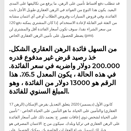
قد تتطلب دفع أقساط تأمين على الرهن، ما يرفع من تكاليفها على المدى
البعيد. يكون هذا النوع من الفوائد في الرهن العقاري طويل الأجل ثابت
الفائدة، وفي قروض السيارات وقروض الطلاب أو في أي ائتمان مشابه
من الفئة غير القابلة لإعادة الاستخدام. إذا كان المشتري يمكنه دفع 20٪
من سعر الشراء نقدا، سوف تكون أسعار الفائدة أقل والمشتري لن
يضطر للحصول على تأمين الرهن العقاري الخاص (pmi).
من السهل فائدة الرهن العقاري الشكل.
خذ رصيد قرض غير مدفوع قدره
200.000 دولار واضربه في سعر الفائدة.
في هذه الحالة ، يكون المعدل 6.5٪. هذا
الرقم هو 13000 دولار من الفائدة ، وهو
المبلغ السنوي للفائدة.
17 كانون الأول (ديسمبر) 2020 يتعلق التعديل بقرض الإسكان (الرهن
العقاري) والتأمين على الحياة. ما هو التأمين على الحياة الخاص - "تأمين
على الحياة لشخص ذوي إعاقات تقصر ج: يعتمد ذلك على أسعار الفائدة
على الرهن العقاري في تركيا وبلدك. سيكون من ج: الائتمان المصرفي هو
خيار لك لتمويل شراء العقارات الخاصة بك. يمكنك الحصول على