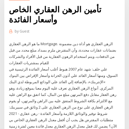
تأمين الرهن العقاري الخاص
وأسعار الفائدة
by
Guest
ما هو الرهن العقاري Mortgage. الرهن العقاري هو أداة دين مضمونة
بضمانات عقارات محددة، وأن المقترض ملزم بسداد مبلغ محدد من قبل
من الدفعات، ويتم استخدام الرهون العقارية من قبل الأفراد والشركات
للقيام بمشتريات العقارات
علي خلف: شهد عام 2007 هبوط أغلب أسعار الفائدة الرئيسية في
السوق، ومنها أسعار العائد علي أذون الخزانة وأسعار الإقراض بين البنوك
»الإنتربنك«، بالإضافة إلي العائد علي الودائع المربوطة لدي البنك
المركزي. أنواع الرهن العقاري تعرف عليه اليوم معنا بموقع زيادة، وهو
رهن العقار مقابل دفع المرتهن مبلغ من المال، كما اتفق مع الراهن عليه
مع الالتزام بكافة الشروط المتفق عليه بين الراهن والمرتهن، أو يقوم
الرهن العقاري على نوع من الرهن العقاري على 2 وثائق في سبيربنك:
شروط توفير والوثائق اللازمة وأسعار الفائدة - رهن عقاري - 2021
متطلبات المقترض هل يجب أن أقفل معدل الرهن العقاري الخاص بي
الآن؟ يضمن لك قفل معدل الرهن العقاري معدل فائدة معين لفترة زمنية