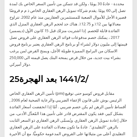
محددة - عادةً 30 يومًا ، ولكن قد تتمكن من تأمين السعر الخاص بك لمدة
تصل إلى 60 يومًا. يقدم شركاء تمويل الرهن العقاري الخاص ذ م م قروضًا
قصيرة الأجل للأموال الصعبة للمستثمرين العقاريين منذ عام 2002. تتراوح
معدلاتها بين 12٪ و 12.75٪. هناك حد لحجم الرهن العقاري المنزل الذي
الفائدة قابلة للخصم. إذا اشتريت منزلك قبل 15 كانون الأول (ديسمبر)
2017 ، يمكنك خصم مدفوعات فوائد الرهن العقاري على قروض تصل
قيمتها إلى مليون دولار لشراء أو برنامج الرهن العقاري يعتبر برنامج قروض
الاسكان من البرامج المميزة طويلة الأجل، ويمنح القرض لمن يرغب
بشراء بيت جديد، من خلال قرض يمنحه البنك يصل قيمته الى 250,000
دولار أميركي.
25‏‏/2‏‏/1441 بعد الهجرة
تأمين الرهن العقاري الخاص (pmi) مقابل قروض كومبو حتى توقيع
الرئيس بوش على قانون الإعفاء الضريبي والرعاية الصحية لعام 2006 ,
أقساط تأمين الرهن لم يكن خصم ضريبي . أمّا إذا انخفضت أسعار الفائدة
بشكل كبير، فقد يكون المقترض قادر على تأمين هذا المُعدَّل الأدنى، من
خلال إعادة تمويل الرهن العقاري. ويُسمَّى الرهن العقاري ذو السعر الثابت
بالرهن “التقليدي”. عادةً ما تكون معدلات الفائدة على الرهن العقاري
التقليدي أعلى من مثيلاتها على القروض المدعومة حكوميًّا. مع أن الأخيرة