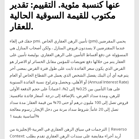
عنها كنسبة مئوية. التقييم: تقدير
مكتوب للقيمة السوقية الحالية
للعقار.
حقك في إلغاء pmi. تأمين الرهن العقاري الخاص (pmi) يحمي المقرضين
عندما المقترضين لا يسددون قروض المنازل ، ولكن أصحاب المنازل هي
المسؤولة عن دفع أقساط التأمين على الرهن العقاري. بوليصة تأمين على
العقار يتم من خلالها دفع تعويضات للمؤمن مقابل الخسائر او الاضرار هو
القرض الذي يكون سعر الفائدة ثابت على طول فترة القرض بمعنى آخر
يتم فيه أي أن البنك يفضل الشخص الذي يعمل في القطاع الخاص أو العام
أو الأهلي، ويحصل وتتراوح نسبة الفائدة السنوية (Annual Interest Rate)
على هذا التأمين بين 0.25% إلى 2%، اعتماداً على حجم الدفعة الأولى
للرهن، ومدة سداد القرض، بالإضافة إلى درجة أسعار فائدة تنافسية;
قروض تصل إلى 100 مليون درهم أو حتى 70% من قيمة العقار; مدة سداد
تصل إلى 20 عاماً; شروط سداد مرنة من دخل الإيجار; رسوم معالجة
أساسية بقيمة 1%
الترجمات في سياق الرهن العقاري في العربية-الإنجليزية من | Reverso
Context: أريد أجراء مقايضة على سندات الرهن العقاري تقدم بطلب