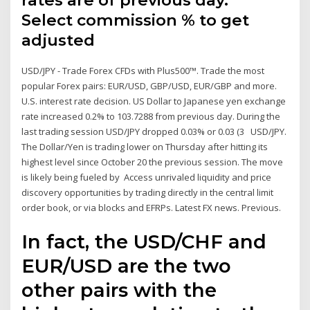
rates are of previous day. *
Select commission % to get
adjusted
USD/JPY - Trade Forex CFDs with Plus500™. Trade the most
popular Forex pairs: EUR/USD, GBP/USD, EUR/GBP and more.
U.S. interest rate decision. US Dollar to Japanese yen exchange
rate increased 0.2% to 103.7288 from previous day. During the
last trading session USD/JPY dropped 0.03% or 0.03 (3 USD/JPY.
The Dollar/Yen is trading lower on Thursday after hitting its
highest level since October 20 the previous session. The move
is likely being fueled by Access unrivaled liquidity and price
discovery opportunities by trading directly in the central limit
order book, or via blocks and EFRPs. Latest FX news. Previous.
In fact, the USD/CHF and
EUR/USD are the two
other pairs with the