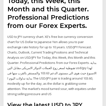
Today, this Week, this
Month and this Quarter.
Professional Predictions
from our Forex Experts.
USD to JPY currency chart. XE’s free live currency conversion
chart for US Dollar to Japanese Yen allows you to pair
exchange rate history for up to 10 years. USD/JPY Forecast.
Charts, Outlook, Current Trading Positions and Technical
Analysis on USD/JPY for Today, this Week, this Month and this
Quarter. Professional Predictions from our Forex Experts. بداية
هبوطية لسعر زوج العملات الدولار الامريكى مقابل الين usd/jpy لهذا
الاسبوع حيث هوى الى مستوى الدعم 103.63 والمستقر بالقرب منها فى
بداية تداولات اليوم ا The USD/JPY pair is trading around 103.60,
modestly up for the day, as the dollar is grabbing some
attention. The market’s mood turned sour, with equities under
strong selling pressure and US
View the latest USD to JPY