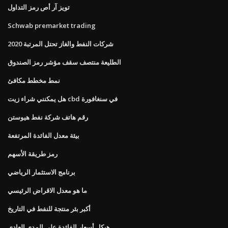
تويز آر أص رمز التداول
Schwab premarket trading
شركات النفط والغاز تحتل المرتبة 2020
الطليعة منتصف سقف مؤشر رمز الصندوق
نمط مخطط مكافئ
هل يمكنني شراء زيت cbd في سنغافورة
رقم هاتف شركة نفط هيوستن
بيئة معدل الفائدة المرتفعة
رمز طريقة الأسهم
برنامج الاستثمار الرياضي
ما هو معدل الاقراض الرئيسي
أكبر بئر منتجة للنفط في التاريخ
هيكل أسعار الفائدة على المدى العادي