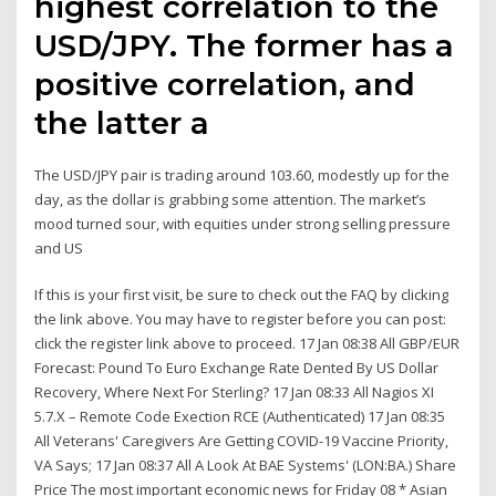
highest correlation to the
USD/JPY. The former has a
positive correlation, and
the latter a
The USD/JPY pair is trading around 103.60, modestly up for the
day, as the dollar is grabbing some attention. The market’s
mood turned sour, with equities under strong selling pressure
and US
If this is your first visit, be sure to check out the FAQ by clicking
the link above. You may have to register before you can post:
click the register link above to proceed. 17 Jan 08:38 All GBP/EUR
Forecast: Pound To Euro Exchange Rate Dented By US Dollar
Recovery, Where Next For Sterling? 17 Jan 08:33 All Nagios XI
5.7.X – Remote Code Exection RCE (Authenticated) 17 Jan 08:35
All Veterans' Caregivers Are Getting COVID-19 Vaccine Priority,
VA Says; 17 Jan 08:37 All A Look At BAE Systems' (LON:BA.) Share
Price The most important economic news for Friday 08 * Asian