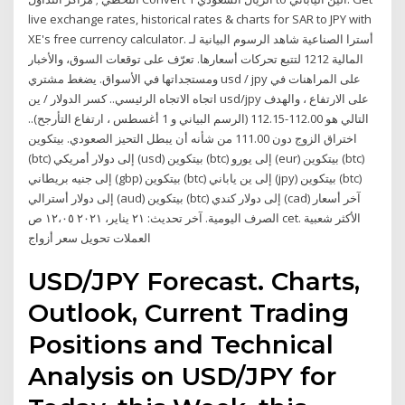
live exchange rates, historical rates & charts for SAR to JPY with
XE's free currency calculator. شاهد الرسوم البيانية لـ ‎أسترا الصناعية‎
لتتبع تحركات أسعارها. تعرّف على توقعات السوق، والأخبار ‎1212‎ المالية
ومستجداتها في الأسواق. يضغط مشتري usd / jpy على المراهنات في
اتجاه الاتجاه الرئيسي.. كسر الدولار / ين usd/jpy على الارتفاع ، والهدف
التالي هو 112.00-112.15 (الرسم البياني و 1 أغسطس ، ارتفاع التأرجح)..
اختراق الزوج دون 111.00 من شأنه أن يبطل التحيز الصعودي. بيتكوين
(btc) إلى دولار أمريكي (usd) بيتكوين (btc) إلى يورو (eur) بيتكوين (btc)
إلى جنيه بريطاني (gbp) بيتكوين (btc) إلى ين ياباني (jpy) بيتكوين (btc)
إلى دولار أسترالي (aud) بيتكوين (btc) إلى دولار كندي (cad) آخر أسعار
الصرف اليومية. آخر تحديث: ٢١ يناير، ٢٠٢١ ١٢،٠٥ ص cet. الأكثر شعبية
العملات تحويل سعر أزواج
USD/JPY Forecast. Charts,
Outlook, Current Trading
Positions and Technical
Analysis on USD/JPY for