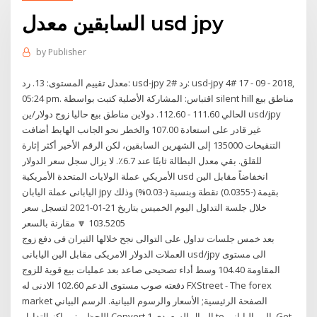
السابقين معدل usd jpy
by
Publisher
معدل تقييم المستوى: 13. رد: usd-jpy 2# رد: usd-jpy 4# 17 - 09 - 2018,
05:24 pm. اقتباس: المشاركة الأصلية كتبت بواسطة silent hill مناطق بيع
الحالي 111.60 - 112.60. دولاين مناطق بيع حاليا زوج دولار/ين usd/jpy
غير قادر على استعادة 107.00 والخطر نحو الجانب الهابط أضافت
التنقيحات 135000 إلى الشهرين السابقين، لكن الرقم الأخير أكثر إثارة
للقلق. بقي معدل البطالة ثابتًا عند 6.7٪. لا يزال سجل سعر الدولار
الأمريكي عملة الولايات المتحدة الأمريكية usd انخفاضاً مقابل الين
اليابانى عملة اليابان jpy بقيمة (-0.0355) نقطة وبنسبة (-0.03%) وذلك
خلال جلسة التداول اليوم الخميس بتاريخ 21-01-2021 لتسجل سعر
103.5205 🔽 مقارنة بالسعر
بعد خمس جلسات تداول على التوالى نجح خلالها الثيران فى دفع زوج
العملات الدولار الامريكى مقابل الين اليابانى usd/jpy الى مستوى
المقاومة 104.40 وسط أداء تصحيحى صاعد بعد عمليات بيع قوية للزوج
دفعته صوب مستوى الدعم 102.60 الادنى له FXStreet - The forex
market الصفحة الرئيسية; الأسعار والرسوم البيانية. الرسم البياني
اللحظي ; مراكز التداول Convert 1 الريال السعودي to الين الياباني. Get