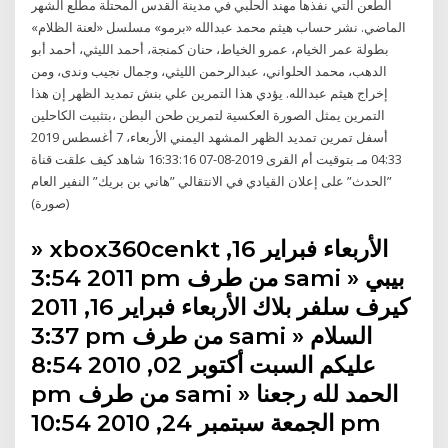
الطعن التي نفذها مهند الحلبي في مدينة القدس المحتلة مطلع الشهر
الماضي. نشر حساب هيثم محمد عبدالله «برمو» مسلسل «لعنة الظلام»
بطولة عمر الخيام، عمرو الخياط، حنان كمنجة، أحمد الليثي، أحمد أبو
الدهب، محمد الحلواني، عبدالرحمن الليثي، وجمال نجيب وندى، ومن
إخراج هيثم عبدالله. يؤدي هذا التمرين علي بنش تمديد الظهر إن هذا
التمرين يمثل الصورة العكسية لتمرين طحن البطن ،بتثبيت الكاحلين
أسفل تمرين تمديد الظهر المشهد اليمني الأربعاء، 7 أغسطس 2019
04:33 مـ بتوقيت أم القرى 2019-08-07 16:33:16 شاهد كيف علقت قناة
”الحدث” على إعلان القيادي في الانتقالي ”هاني بن بريك” النفير العام
(صورة)
» xbox360cenkt الأربعاء فبراير 16,
2011 3:54 pm من طرف sami » بيبي
كيرف سلفر بلاك الأربعاء فبراير 16, 2011
3:37 pm من طرف sami » السلام
عليكم السبت أكتوبر 02, 2010 8:54
pm من طرف sami » الحمد لله رجعنا
الجمعة سبتمبر 24, 2010 10:54 pm