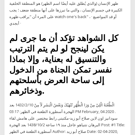
ظهر الإنسان (والذي يُطلق عليه أيضًا اسم الظهر) هو المنطقة الخلفية
الكبيرة في جسم الإنسان ، والتي ما تبرزها على أنها منطقة ضعف ؛ يجب
على المرء أن "يراقب ظهره watch one's back" ، أو قد المواضيع ·
أبجدي ·
كل الشواهد تؤكد أن ما جرى لم
يكن لينجح لو لم يتم الترتيب
والتنسيق له بعناية، وإلا بماذا
نفسر تمكن الجناة من الدخول
إلى ساحة العرض بأسلحتهم
وذخائرهم.
الْطَّعْنَهْ الْلِيْ مِنْ وَرَا الْظُّهْرِ تُنْهَيْكَ وَبَعْضُ الْبَشَرِ لَآَ مِنْ 10‏‏/2‏‏/1432 بعد
الهجرة أسطورة الطعنة في الظهر: 03:17 PM February, 04 2020 .
سودانيز اون لاين صلاح أبو زيد-مكتبتى رابط مختصر. على هامش لقاء
البرهان نتنياهو عاجل منذ ١٩ ساعة 2‏‏/10‏‏/1438 بعد الهجرة Post: #1 Title:
أسطورة الطعنة في الظهر Author: صلاح أبو زيد Date: 02-04-2020,