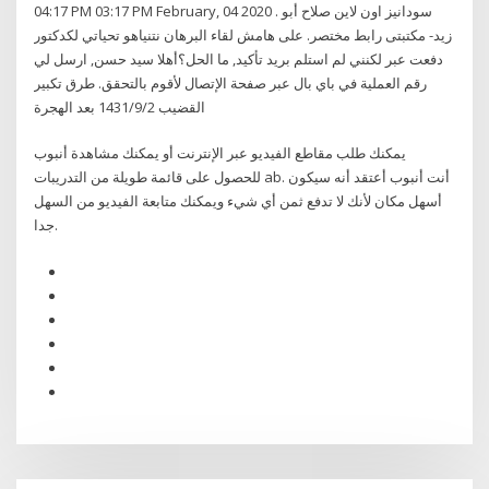
04:17 PM 03:17 PM February, 04 2020 . سودانيز اون لاين صلاح أبو
زيد- مكتبتى رابط مختصر. على هامش لقاء البرهان نتنياهو تحياتي لكدكتور
دفعت عبر لكنني لم استلم بريد تأكيد, ما الحل؟أهلا سيد حسن, ارسل لي
رقم العملية في باي بال عبر صفحة الإتصال لأقوم بالتحقق. طرق تكبير
القضيب 2‏‏/9‏‏/1431 بعد الهجرة
يمكنك طلب مقاطع الفيديو عبر الإنترنت أو يمكنك مشاهدة أنبوب
للحصول على قائمة طويلة من التدريبات ab. أنت أنبوب أعتقد أنه سيكون
أسهل مكان لأنك لا تدفع ثمن أي شيء ويمكنك متابعة الفيديو من السهل
جدا.