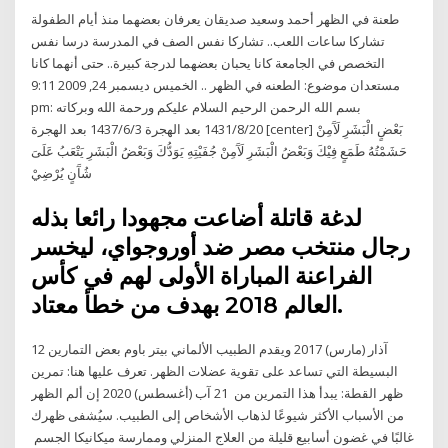
طعنة في الظهر أحمد وسعيد صديقان يعرفان بعضهما منذ أيام الطفولة
تشاركا ساعات اللعب.. تشاركا نفس الصف في المدرسة درسا نفس
التخصص في الجامعة كانا يحبان بعضهما لدرجة كبيرة.. حتى أنهما كانا
مستعدان موضوع: الطعنه في الظهر .. الخميس ديسمبر 24, 2009 9:11
pm: بسم الله الرحمن الرحيم السلام عليكم ورحمة الله وبركاته
20‏‏/8‏‏/1431 بعد الهجرة 3‏‏/6‏‏/1437 بعد الهجرة [center] بَعْضٍ الْبَشَرِ لَآَمِنْ
حَشَمْتُهُ طَمَعٍ فِيْكَ وَبَعْضُ الْبَشَرِ لَآَمِنْ جُفَيْتِهِ يَوَدُّكَ وَبَعْضُ الْبَشَرِ يَتْعَبُ عَلَىَ
شُآَنٍ يُرْضِيْ
لدغة قاتلة أضاعت مجهودا رائعا بذله
رجال منتخب مصر ضد أوروجواي، ليخسر
الفراعنة المباراة الأولى لهم في كأس
العالم 2018 بهدف من خطأ معتاد.
12 آذار (مارس) 2017 ويقدم الطبيب الألماني بيتر باوم بعض ‫التمارين
‫البسيطة التي تساعد على تقوية عضلات الظهر. تعرف عليها هنا: تمرين
ظهر القطة: يبدأ هذا التمرين من‬‬ 21 آب (أغسطس) 2020 إن ألم الظهر
من الأسباب الأكثر شيوعًا لذهاب الأشخاص إلى الطبيب. سيُشفى ظهرك
غالبًا في غضون أسابيع قليلة من العلاج المنزلي وممارسة ميكانيكا الجسم