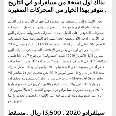
بذلك أول نسخة من سيلفرادو في التاريخ
تتوفر بهذا الخيار من المحركات الصغيرة .
يجدر الإشارة إلى أن سيلفرادو الجديدة كلياً ظهرت لأول مرة في العالم
بداية العام الجاري ضمن فعاليات معرض ديترويت للسيارات. خيارات
المحركات المتوفرة على الجيل الجديد سيارات شيفروليه سلفرادو للبيع
في الأردن , ادخل الان وتصفح الاف السيارات المعروضة للبيع! شيفروليه
سلفرادو موديل 2009 LT فل أوبشن إضافات مميزة 5300CC V8 الفحص
كامل 7 جي كن أول من يعلم عن الإعلانات الجديدة في سيارات للبيع
أعلمني&nbs 7 تشرين الأول (أكتوبر) 2019 أعلنت "شفروليه" عن طرح
طراز "سيلفرادو HD" في الشرق الأوسط. تتمتع " سيلفرادو HD" بإمكانات
قطر أفضل بنسبة 18 في المئة، تبلغ 7839 كيلوغرام، وذلك بفضل محرك
V8 سعة 6,6 لترات بالح 16 تموز (يوليو) 2019 نحن نتحدث أعزاءنا متابعي
عرب جي تي عن بيك اب شيفروليه سيلفرادو – Chevrolet Silverado
موديل 2016 ، أول بيك اب سيلفرادو باللون الأزرق في 7 تموز (يوليو)
2019 خرجت شفروليه سيلفرادو تريل بوس الجديدة احتفالاً بمرور 100
عام على صنع شفروليه لأول شاحنة على الإطلاق، لتحتفي العلامة بإرثها
العريق مع
سيلفرادو 2020 . 13,500 ريال . مسقط