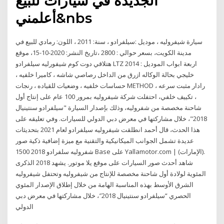
الجديدة في سيارات للبيع
أعلمني&nbs
سيارة شيفروليه ، موديل :سيلفرادو ، سنة: 2011 ، اللون: رمادي للبيع في
مدينة الكويت، بسعر حوالي : 2800 ،تاريخ النشر: 2020-10-15، موقع
هتلاقي دوت كوم شيفورليه سيلفرادو LTZ اربعة ابواب الموديل : 2014
خليجي بحالة الوكاله ازرق من الداخل رصاصي شاشه ، كاميرا خلفيه ،
حساسات خلفيه ، وضعيات للقياده ، رنجات METHOD ، رادار مثبت سرعه
، تكييف خلفي، احتفلت شركة شيفروليه بمرور 100 عام على إنتاج أول
شاحنة مخصصة من شفروليه، وذلك بإصدار السيارة "سيلفرادو سنتينيال
2018"، خلال مشاركتها في معرض دبي الدولي للسيارات. وفي تعليقه على
هذا الحدث، قال أحمد انطلقت شيفروليه سيلفرادو لعام 2021 بتحديثات
عديدة تشمل الجوانب الميكانيكية والتقنية مع ميزة إضافية ذكية صور
شفروليه سلفرادو 2018 1500 Base على Yallamotor.com | (الإمارات).
شاهد أحدث صور السيارات على موقع يلا موتور. يشهد 2018 الذكرى
المئوية لولادة أول شاحنة مخصصة للإنتاج من شيفروليه وتحتفل شيفروليه
الشرق الأوسط بهذه المناسبة الهامة من خلال إطلاق الإصدار المئوي
الحصري “سيلفرادو سنتينيال 2018″، خلال مشاركتها في معرض دبي
الدولي