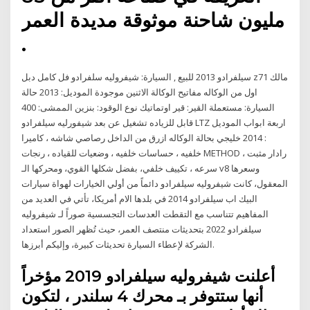
.
سيلفرادو 2013 للبيع , السيارة: شيفروليه سلفرادو فل كامل دبل z71 مالك
اول من الوكاله مفاتيح الوكالة الاثنين موجودة الموديل: 2013 حالة
السيارة: مستعملة القير: قير اوتماتيك نوع الوقود: بنزين الممشى: 400
قابل للزياده تشغيل عن بعد شيفورليه سيلفرادو LTZ اربعة ابواب الموديل
: 2014 خليجي بحالة الوكاله ازرق من الداخل رصاصي شاشه ، كاميرا
خلفيه ، حساسات خلفيه ، وضعيات للقياده ، رنجات METHOD ، رادار مثبت
سرعه ، تكييف خلفي، بفضل شكلها القوي، ومحركها الـ v8 وسعرها
المعقول، كانت شيفروليه سيلفرادو دائماً من أولي الخيارات لهواة سيارات
البيك اب سيلفرادو 2014 في بلدها الام أمريكا، تأتي في العديد من
المفاهيم تتناسب مع التقطت العدسات التجسسية صوراً لـ شيفروليه
سيلفرادو 2022 بتحديثات منتصف العمر، حيث تُظهر الصور استعداد
الشركة لإعطاء السيارة تحديثات كبيرة، وإليكم أبرزها.
أعلنت شيفروليه سيلفرادو 2019 مؤخراً
أنها ستتوفر بـ محرك 4 سلندر ، لتكون