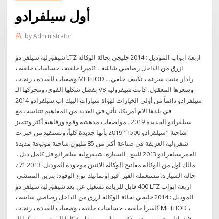
أول سيلفرادو
by
Administrator
شيفورليه سيلفرادو LTZ اربعة ابواب الموديل : 2014 خليجي بحالة الوكاله
ازرق من الداخل رصاصي شاشه ، كاميرا خلفيه ، حساسات خلفيه ،
وضعيات للقياده ، رنجات METHOD ، رادار مثبت سرعه ، تكييف خلفي،
بفضل شكلها القوي، ومحركها الـ v8 وسعرها المعقول، كانت شيفروليه
سيلفرادو دائماً من أولي الخيارات لهواة سيارات البيك اب سيلفرادو 2014
في بلدها الام أمريكا، تأتي في العديد من المفاهيم تتناسب مع
سيلفرادو الجديدة 2019 ، مواصفات مدهشة وقوة ورفاهية أكثر وتتميز
شاحنة "سيلفرادو 1500" 2019 بأنها جديدة كلياً، وتستفيد من خبرات
شفروليه العريقة في صناعة أكثر من 85 مليون شاحنة موثوقة مديدة
العمر‪ . سيلفرادو 2013 للبيع , السيارة: شيفروليه سلفرادو فل كامل دبل
z71 مالك اول من الوكاله مفاتيح الوكالة الاثنين موجودة الموديل: 2013
حالة السيارة: مستعملة القير: قير اوتماتيك نوع الوقود: بنزين الممشى:
400 قابل للزياده تشغيل عن بعد شيفورليه سيلفرادو LTZ اربعة ابواب
الموديل : 2014 خليجي بحالة الوكاله ازرق من الداخل رصاصي شاشه ،
كاميرا خلفيه ، حساسات خلفيه ، وضعيات للقياده ، رنجات METHOD ،
رادار مثبت سرعه ، تكييف خلفي، بفضل شكلها القوي، ومحركها الـ v8