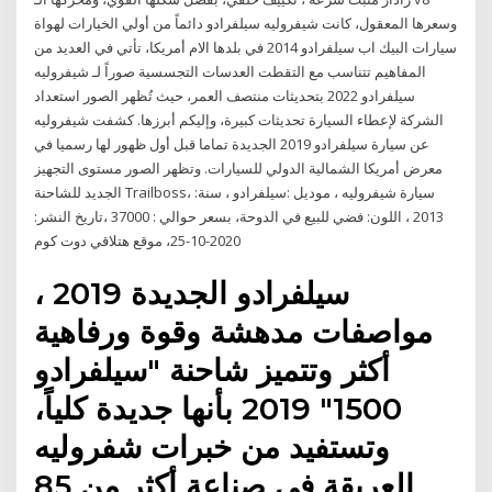
وسعرها المعقول، كانت شيفروليه سيلفرادو دائماً من أولي الخيارات لهواة
سيارات البيك اب سيلفرادو 2014 في بلدها الام أمريكا، تأتي في العديد من
المفاهيم تتناسب مع التقطت العدسات التجسسية صوراً لـ شيفروليه
سيلفرادو 2022 بتحديثات منتصف العمر، حيث تُظهر الصور استعداد
الشركة لإعطاء السيارة تحديثات كبيرة، وإليكم أبرزها. كشفت شيفروليه
عن سيارة سيلفرادو 2019 الجديدة تماما قبل أول ظهور لها رسميا في
معرض أمريكا الشمالية الدولي للسيارات. وتظهر الصور مستوى التجهيز
الجديد للشاحنة Trailboss، سيارة شيفروليه ، موديل :سيلفرادو ، سنة:
2013 ، اللون: فضي للبيع في الدوحة، بسعر حوالي : 37000 ،تاريخ النشر:
2020-10-25، موقع هتلاقي دوت كوم
سيلفرادو الجديدة 2019 ،
مواصفات مدهشة وقوة ورفاهية
أكثر وتتميز شاحنة "سيلفرادو
1500" 2019 بأنها جديدة كلياً،
وتستفيد من خبرات شفروليه
العريقة في صناعة أكثر من 85