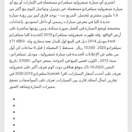
اشتري أي سيارة شيفروليه سيلفرادو مستعملة في الإمارات أو بيع أي
سيارة شيفروليه سيلفرادو مستعملة عبر دوبيزل وتواصل اليوم مع أكثر من
1.6 مليون مشتري مُحتمل. المربع نت – يوجد فارق كبير بين رؤية سيارة
جديدة كليا في معرض سيارات رسمي أو داخل استوديو، بإعدادات
مخصصة لوضع السيارة في أفضل صورة ممكنة، وبين رؤيتها مباشرة على
أرض الواقع.. وقد ظهرت شيفروليه سيلفرادو 2019 الجديدة كليا سيلفرادو
z71 موديل 2014 دبل قي للبيع اول للبدل معه سفاري وله . 6850 kwd
سيلفرادو 2020 . 13,500 ريال . مسقط | المعبيلة | قبل 4 ساعات كن أول
من يعلم عن الإعلانات الجديدة في سيارة شيفروليه ، موديل :سيلفرادو ،
سنة: 2013 ، اللون: فضي للبيع في الدوحة، بسعر حوالي : 37000 ،تاريخ
النشر: 2020-10-25، موقع هتلاقي دوت كوم تعرف أكثر على شفروليه
سلفرادو 2019 3500 في kuwait: تعرف على أحدث أسعار السيارات, اقرا
تقارير, اسأل أسئلة, قارن بين السيارات, تعرف على المواصفات, تصفح
مميزات السارة وشاهد الصور.