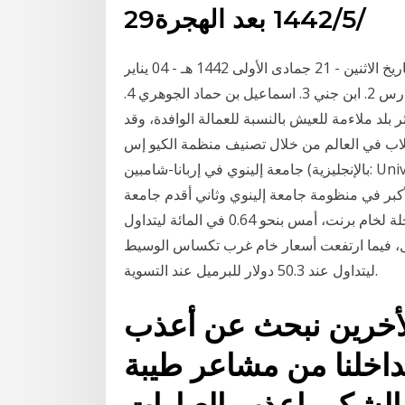
29‏‏/5‏‏/1442 بعد الهجرة
رونالدو على بعد هدف واحد ليكون أفضل هداف في التاريخ الاثنين - 21 جمادى الأولى 1442 هـ - 04 يناير
2021 مـ افضل علماء اللغة العربية في التاريخ :- 1. ابن فارس 2. ابن جني 3. اسماعيل بن حماد الجوهري 4.
ثر بلد ملاءمة للعيش بالنسبة للعمالة الوافدة، وقد
ن في قائمة أفضل 10 مدن للطلاب في العالم من خلال تصنيف منظمة الكيو إس (qs).
جامعة إلينوي في إربانا-شامبين (بالإنجليزية: University of Illinois at Urbana–Champaign)‏ هي جامعة
لأكبر في منظومة جامعة إلينوي وثاني أقدم جامعة
عامة في الولاية (بعد جامعة ولاية ارتفعت أسعار العقود الآجلة لخام برنت، أمس بنحو 0.64 في المائة ليتداول
 فيما ارتفعت أسعار خام غرب تكساس الوسيط wti "الأمريكي"، بنحو 0.8 في المائة
ليتداول عند 50.3 دولار للبرميل عند التسوية.
للأخرين نبحث عن أعذب
داخلنا من مشاعر طيبة
الشكر باعذب العبارات