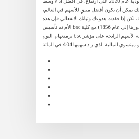
عند 50.3 دولار للبرميل عند التسوية. أنهت الأسهم السعودية عام 2020 على ارتفاع، في أفضل أداء وسط
 يمكن أن تكون أفضل منتقٍ للأسهم في العالم،
ة، لكن إذا فقدت هدوءك وثباتك الانفعالي فإن هذه
الأم تم تأسيس bsc في عام 1918 عندما تم دمج الجامعة الجنوبية (التي تعود جذورها إلى عام 1856) مع كلية
برمنغهام. اليوم bsc يسجل ما يقرب من 1300 طالب جامعي. وكان في مقدمة الأسهم الرابحة على مؤشر