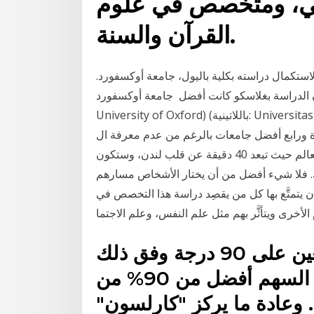
امي، ومتخصص في علوم
القرآن والسنة.
ية لاستكمال دراسته بكلية باليول، جامعة أوكسفورد.
 بغلاسكو كانت أفضل جامعة أوكسفورد (بالإنجليزية: The
University of Oxford)‏ (باللاتينية: Universitas Oxoniensis) تعدّ أقدم جامعة في العالم الغربي المتحدث
يرة ورابع أفضل جامعات بالرغم من عدم معرفة ال
وهي تتمركز في واحدة من أجمل المباني الجامعية في العالم حيث تبعد 40 دقيقة عن قلب لندن، ‏وستكون
ك. فلا شيء أفضل من أن يختار الأشخاص مسارهم
ن يتمتَّع بها كل من يقصِد دراسة هذا التخصص في
وم الأخرى ويتأثَّر بهم مثل علم النفس، وعلم الاجتما
بمعنى أنه إذا حصل سهم معين على 90 درجة وفق ذلك
المقياس فهذا يعني أن ذلك السهم أفضل من 90% من
 وعادة ما يركز "كارلسون"