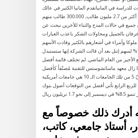
للدراسة في المانياتقدم المانيا الكثير في عالك
الاوساط الاكادمية, مع 400 جامعة التي تلبي احتياجات أكثر من 2.7 مليون طالب, 300.000 طالب منهم
جميع في حالات المدح والثناء للأخرين نبحث عن
عرفان بالجميل ومحاولات الشكر باعذب العبارات
ملوكا وأمراء في أشعارهم بالكثير وقادت الأسهم
المرتبطة بالرقائق المكاسب، لتقتفي أثر قفزة بنسبة 7% لسهم إنتل بعد أن قالت الشركة إنها ستستبدل
بع الأخير من العام الماضي. لم تختلف قائمة أفضل
ماضي حيث ما زال معهد ماساتشوستس للتقنية مُصنّفاً كأفضل
جامعة في العالم في حين أنّ 5 من تلك الجامعات الـ 10 هي جامعات أمريكية. Jan 12, 2021 · شركة Netflix
 للربع الرابع تأتي أفضل من التوقعات أصول بنوك
سمبر إلى نحو 1.7 تريليون ريال
َه أدرك ذلك خصوصاً مع
ر، أستاذ جامعي، كاتب،