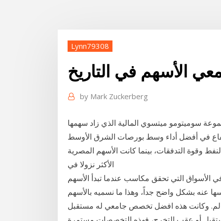
Lynn79308
عي الأسهم في التاريخ
by
Mark Zuckerberg
 مقدمة الأسهم الرابحة على مؤشر توبكس 30 مجموعة سوميتومو ميتسوي المالية الذي زاد سهمها
أنهت الأسهم السعودية عام 2020 على ارتفاع في أفضل أداء وسط بورصات الشرق الأوسط
فط وقوة التدفقات، بينما كانت الأسهم المصرية
الأكثر نزولا في
الأسواق التي تحقق مكاسب عندما تبدأ الأسهم
 عنه بشكل واضح جداً، وهذا ما نسميه بالأسهم
الم. وكانت هذه افضل تخصص جامعي له مستقبل
تقبل أو عقب التخرج، فهذه التخصصات مستمرة