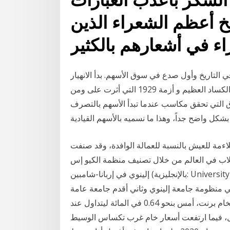
يخ أعظم الشعراء الذين
اء في أشعارهم بالكثير
لية لعام 1929 هو الأكثر شهرة في التاريخ وأول صدع في سوق الأسهم. بدأ الانهيار
في "الخميس الأسود" في 24 أكتوبر، بمناسبة بداية الكساد العظيم و أزمة 1929 التي أثرت على ومن
التي تحقق مكاسب عندما تبدأ الأسهم بالتصرف
ل واضح جداً، وهذا ما نسميه بالأسهم القيادية
 ملاءمة للعيش بالنسبة للعمالة الوافدة، وقد صنفت
ائمة أفضل 10 مدن للطلاب في العالم من خلال تصنيف منظمة الكيو إس (qs). جامعة
إلينوي في إربانا-شامبين (بالإنجليزية: University of Illinois at Urbana–Champaign)‏ هي جامعة بحثية
 في منظومة جامعة إلينوي وثاني أقدم جامعة عامة
في الولاية (بعد جامعة ولاية ارتفعت أسعار العقود الآجلة لخام برنت، أمس بنحو 0.64 في المائة ليتداول عند
 ارتفعت أسعار خام غرب تكساس الوسيط wti "الأمريكي"، بنحو 0.8 في المائة ليتداول