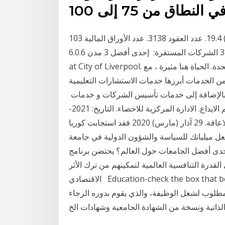
عدد الأسهم المتداولة (مليون) 19.4. عدد العقود 3138. عدد الأوراق المالية 103. Created with Highstock
6.0.6 الشركات المنخفضة: 32 الشركات المرتفعة: 38 الشركات المستقرة: إحدى أفضل 3 مدن. Students
at City of Liverpool. ليفربول هي واحدة من المدن الأكثر أماناً في المملكة المتحدة. الحياة هنا مثيرة ، مع
 من الخدمات أبرزها خدمات الاستشارات التعليمية
لى مستوى العالم بالإضافة إلى خدمات تأسيس الشركات و خدمات
مكافاة طلبة جامعة الكويت. التاريخ: 2021-01-20. الحالة: تم الايداع. الادارة المركزية للاحصاء. التاريخ: 2021-
01-20. الحالة: تم الايداع. الهيئة العامة لشئون ذوي الاعاقة. 29 آذار (مارس) 2020 فقد استجابت كوريا
عل ميلبانك للسياسة والشؤون الدولية في جامعة
ى أفضل الجامعات حول العالم؟ يحتضن برنامج
درة التنافسية العالمية لتمكينهم من ترك الأثر
الاقتصادي Education-check the box that best indicates the minimum training/education برِّ
مطلوب لشغل الوظيفة، والذي يقوم بدوره الرجاء
لذاتية ونسخة من الشهادة الجامعية وشهادات الخ