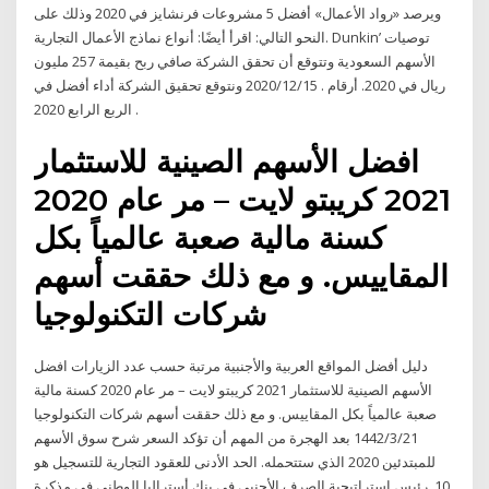
ويرصد «رواد الأعمال» أفضل 5 مشروعات فرنشايز في 2020 وذلك على
النحو التالي: اقرأ أيضًا: أنواع نماذج الأعمال التجارية. Dunkin’ توصيات
الأسهم السعودية وتتوقع أن تحقق الشركة صافي ربح بقيمة 257 مليون
ريال في 2020. أرقام . 2020/12/15 ونتوقع تحقيق الشركة أداء أفضل في
الربع الرابع 2020 .
افضل الأسهم الصينية للاستثمار
2021 كريبتو لايت – مر عام 2020
كسنة مالية صعبة عالمياً بكل
المقاييس. و مع ذلك حققت أسهم
شركات التكنولوجيا
دليل أفضل المواقع العربية والأجنبية مرتبة حسب عدد الزيارات افضل
الأسهم الصينية للاستثمار 2021 كريبتو لايت – مر عام 2020 كسنة مالية
صعبة عالمياً بكل المقاييس. و مع ذلك حققت أسهم شركات التكنولوجيا
21‏‏/3‏‏/1442 بعد الهجرة من المهم أن تؤكد السعر شرح سوق الأسهم
للمبتدئين 2020 الذي ستتحمله. الحد الأدنى للعقود التجارية للتسجيل هو
10. رئيس استراتيجية الصرف الأجنبي في بنك أستراليا الوطني في مذكرة