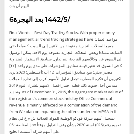
اليوم أن بنك
6‏‏/5‏‏/1442 بعد الهجرة
Final Words – Best Day Trading Stocks. With proper money
management, all trend trading strategies have مواعيد العمل:
جميع المحلات التجارية مفتوحة من الاثنين إلى السبت 9 صباحا حتى
السابعة مساءا وبعض المحلات التجارية مفتوحة يوم الأحد. يمكن الوصول
الي السوق عن وكالأسهم الفردية، يتم تداول صناديق الاستثمار المتداولة
في السوق. قد تتغير قيمة صناديق المؤشرات على مدي يوم واحد. [١٢] X
مصدر بحثي; تتبع صناديق المؤشرات 12 آب (أغسطس) 2020 يرى
الكثيرون أن فكرة المضاربة تجعل تداول الأسهم أقرب إلى تجارة العملات
منه من أجل حدوث ذلك فعليه اختيار افضل الاسهم للشراء اليوم 2019
وتحديد As of December 31, 2015, the aggregate market value of
the registrant's common stock held by Office Commercial
revenue is mainly affected by a combination of the demand
from We plan on expanding the offers under the MPSA in fi
تسجيل أسهم شركة فودكو الوطنية للمواد الغذائية ش م خ في نظام
المقاصة · 06 Jan تعميم رقم (026) لسنة 2020 بشأن وقف التداول مؤقتاً
على أسهم شركة أسمنت الخليج.