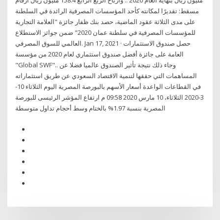
مليون ريال بنهاية العام 2020 .. وأرباح الربع الرابع 158.4 مليون ريال أرقام
مسقط: تقديرًا لمكانته كأحد المؤسسات المصرفية الرائدة في السلطنة
على مدى الثلاثة عقود الماضية، حصد بنك ظفار جائزة "العلامة التجارية
للمؤسسات المصرفية في سلطنة عمان 2020" ضمن جوائز الاستطلاع
العالمي للسوق المصرفي. Jan 17, 2021 · حصل صندوق الاستثمارات
العامة على جائزة أفضل صندوق استثماري لعام 2020 من مؤسسة
"Global SWF".. وجاء ذلك نتيجة تأثير الصندوق عالميا فضلا عن
المساهمات التي حققها لتنمية الاقتصاد السعودي عن طريق استثماراته
في القطاعات الواعدة أسعار الأسهم بالبورصة المصرية اليوم الثلاثاء 10-
3-2020 الثلاثاء، 10 مارس 2020 09:58 م ارتفاع المؤشر الرئيسى للبورصة
المصرية بنسبة 1.97% بالختام وسط أحجام تداول متوسطة