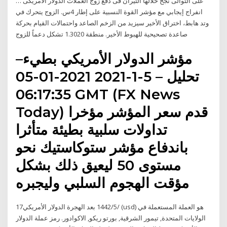
على التوالى نجح خلالها الثيران فى دفع زوج العملات الدولار الامريكى …
انفراج إيجابي مع مؤشر القوة النسبية على إطار 4س. الزوج يتحرك في
وتد هابط، اختراق الأخير سيزيد من الزخم الصاعد واحتمالات القيام بحركة
صاعدة تصحيحية للهبوط الأخير. منطقة 1.3020 تشكل دعماً للزوج
مؤشر الدولار الأمريكي بطيء–
تحليل – 5-1-2021 2021-01-05
06:17:35 GMT (FX News
Today) قدم سعر المؤشر مؤخرا
تداولات سلبية بطيئة متأثرا
باندفاع مؤشر ستوكاستيك نحو
مستوى 50 ليعيق ذلك بشكل
مؤقت الهجوم السلبي وليجبره
17‏‏/5‏‏/1442 بعد الهجرة الدولار الأمريكي (usd) هو العملة المستعملة في
الولايات المتحدة, تيمور الشرقية, بورتو ريكو, الاكوادور. رمز عملة الدولار