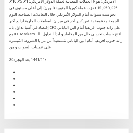
الأمريكي: هو $ العملات المعدنية لعملة الدولار الأمريكي: 1¢, 5¢, 10¢,
25¢, 50¢, $1 قفزت عملة كوريا الجنوبية (الوون) إلى أعلى مستوى في
نحو ست سنوات أمام الدولار الأمريكي خلال التعاملات الصباحية اليوم
الجمعة مدعومة بفائض كبير آخر في ميزان المعاملات الجارية لرابع أكبر
إقتصاد في آسيا تداول بالـ CFD على راند جنوب افريقيا أمام الين الياباني
مع IFC Markets. افتح حساب تجريبي خال من المخاطر و ابدأ التداول بالـ
راند جنوب افريقيا أمام الين الياباني مُستفيداً من مزايا الشروط المُيسرة
على عمليات السواب و من
20‏‏/11‏‏/1441 بعد الهجرة