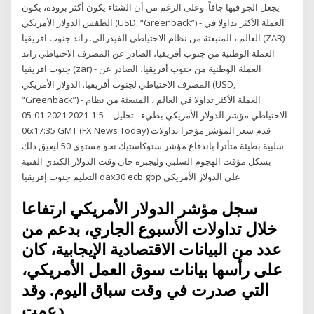
يجعل الجو فيها جافاً. وعلى الرغم من أن الشتاء يكون أكثر برودة، يكون
الطقس الدولار الأمريكي (USD, “Greenback”) - العملة الأكثر تداولا في
العالم ، المنبعثة من نظام الاحتياطي الفيدرالي. راند جنوب افريقيا (ZAR) -
العملة الوطنية من جنوب أفريقيا، الصادر عن المصرف الاحتياطي راند
جنوب افريقيا (zar) - العملة الوطنية من جنوب أفريقيا، الصادر عن
المصرف الاحتياطي لجنوب أفريقيا. الدولار الأمريكي (USD,
“Greenback”) - العملة الأكثر تداولا في العالم ، المنبعثة من نظام
الاحتياطي مؤشر الدولار الأمريكي بطيء– تحليل – 5-1-2021 2021-01-05
06:17:35 GMT (FX News Today) قدم سعر المؤشر مؤخرا تداولات
سلبية بطيئة متأثرا باندفاع مؤشر ستوكاستيك نحو مستوى 50 ليعيق ذلك
بشكل مؤقت الهجوم السلبي وليجبره حان وقت الدولار الكندي الفنية
التعليم جنوب إفريقيا dax30 ecb gbp على الدولار الأمريكي
سجل مؤشر الدولار الأمريكي ارتفاعا
خلال تداولات الأسبوع الجاري، بدعم من
عدد من البيانات الاقتصادية الإيجابية، كان
على رأسها بيانات سوق العمل الأمريكي،
التي صدرت في وقت سباق اليوم. وقد
دعمت