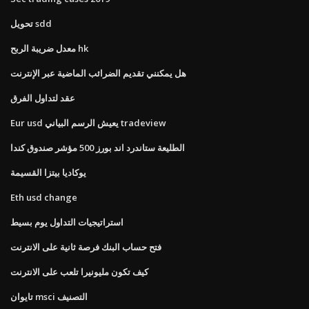
تحويل sdd
معدل ضريبة الربح hk
هل يمكنني تقديم الضرائب الماضية عبر الإنترنت
عقد لتداول الفرق
Eur usd يعيش الرسم البياني tradeview
الطليعة ستاندرد اند بورز 500 مؤشر صندوق كندا
يوكاديا بيتزا القسيمة
Eth usd change
استراتيجيات التداول يوم بسيط
فتح حساب البنك فرصة ثانية على الانترنت
كيف تكون مليونيرا تلعب على الانترنت
تايوان msci التصنيف