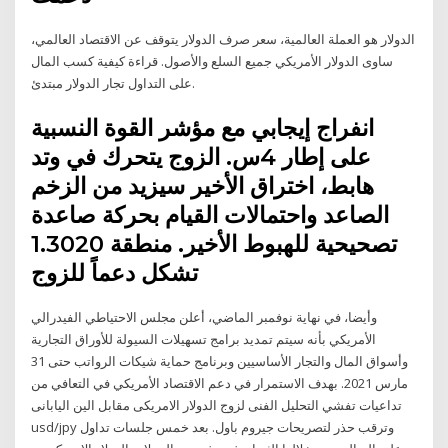
الدولار هو العملة العالمية، سعر صرف الدولار يتوقف عن الاقتصاد العالمي،
ساوى الدولار الأمريكي جميع السلع والأصول. قراءة كيفية كسب المال
على التداول تجار الدولار مبتدئ.
انفراج إيجابي مع مؤشر القوة النسبية
على إطار 4س. الزوج يتحرك في وتد
هابط، اختراق الأخير سيزيد من الزخم
الصاعد واحتمالات القيام بحركة صاعدة
تصحيحية للهبوط الأخير. منطقة 1.3020
تشكل دعماً للزوج
وأيضا، في نهاية نوفمبر الماضي، أعلن مجلس الاحتياطي الفيدرالي
الأمريكي بأنه سيتم تمديد برامج تسهيلات السيولة للأوراق التجارية
وأسواق المال والتجار الأساسيين وبرنامج حماية شيكات الرواتب حتى 31
مارس 2021. بهدف الاستمرار في دعم الاقتصاد الأمريكي في التعافي من
تداعيات تفشي التحليل الفنى لزوج الدولار الامريكى مقابل الين اليابانى
usd/jpy وترقب حذر لتصريحات جيروم باول. بعد خمس جلسات تداول