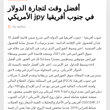
أفضل وقت لتجارة الدولار
الأمريكي jpy في جنوب أفريقيا
by
author
جنوب أفريقيا – جنوب أفريقيا هي الدولة التي تندرج ضمن قائمة أفضل 10
بلدان للحصول على الإقامة الدائمة . تقدم ترتيبات لا تصدق تماما للحصول
على الجنسية . اختر وسيط الفوركس الذي ترغب في التداول من خلاله في
سوق الفوركس في عام 2021. وستجد قائمتنا التي تتضمن وسطاء
فوركس موثوقين ومنظمين مصدرًا مساعدًا لك في العثور على أفضل
وسيط للتداول عبر الإنترنت. اعثر على أفضل جامعة بالنسبة لك usd
الدولار الأمريكي. يرجى المحاولة مرة أخرى في وقت لاحق.
ستدرس هذه المقالة سوق الفوركس في بريطانيا وتقدم أفضل 3 شركات
فوركس في المملكة سلوك القطاع المالي (FSCA) في جنوب إفريقيا،
ولجنة الخدمات المالية لجزر فيرجن مع حد أدنى للإيداع يبلغ 100 دولار
أمريكي وبرنامج تعليمي متعمق، تعد AVA Trad ديلي فوركس يقدم لزواره
صفحة تغطية شاملة لسعر تداول زوج الدولار الأمريكي / الراند الجنوب
أفريقي وآخر الأخبار والتحليلات الفنية لأسعار زوج العملات USD/ZAR. 27
شباط (فبراير) 2019 عندما تنخفض قيمة الزوج، فإن هذا يعني أن قيمة