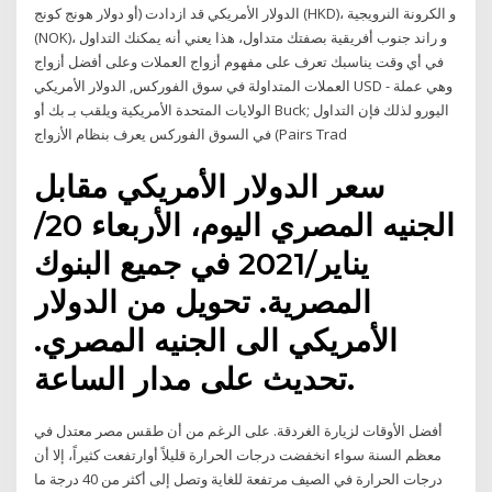
الدولار الأمريكي قد ازدادت (أو دولار هونج كونج (HKD)، و الكرونة النرويجية
(NOK)، و راند جنوب أفريقية بصفتك متداول، هذا يعني أنه يمكنك التداول
في أي وقت يناسبك تعرف على مفهوم أزواج العملات وعلى أفضل أزواج
العملات المتداولة في سوق الفوركس, الدولار الأمريكي USD - وهي عملة
الولايات المتحدة الأمريكية ويلقب بـ بك أو Buck; اليورو لذلك فإن التداول
في السوق الفوركس يعرف بنظام الأزواج (Pairs Trad
سعر الدولار الأمريكي مقابل
الجنيه المصري اليوم، الأربعاء 20/
يناير/2021 في جميع البنوك
المصرية. تحويل من الدولار
الأمريكي الى الجنيه المصري.
تحديث على مدار الساعة.
أفضل الأوقات لزيارة الغردقة. على الرغم من أن طقس مصر معتدل في
معظم السنة سواء انخفضت درجات الحرارة قليلاً أوارتفعت كثيراً، إلا أن
درجات الحرارة في الصيف مرتفعة للغاية وتصل إلى أكثر من 40 درجة ما