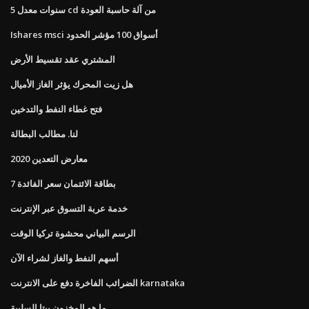
5 سنوات معدل cd من آلة حاسبة العودة
Ishares msci أسواق 100 مؤشر الحدود
المشتري عقد تقسيط الأرض
هل زيت المحرك يؤثر الغاز الأميال
فتح غطاء النفط والتدخين
لنا. مطالب البطالة
معارض التعدين 2020
7 بطاقة الائتمان سعر الفائدة
خدمة عربة التسوق عبر الإنترنت
الرسم البياني محشوة تركيا الوقت
أسهم النفط والغاز لشراء الآن
الضرائب الفاخرة دفع على الانترنت karnataka
ما هو المخزون بيتا السلبية