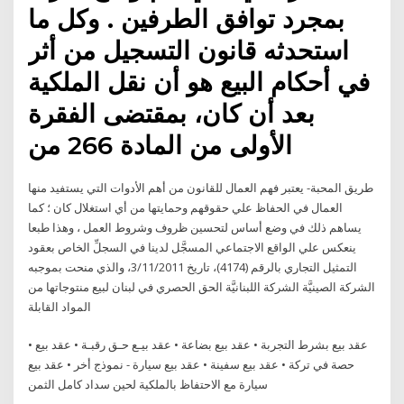
بمجرد توافق الطرفين . وكل ما
استحدثه قانون التسجيل من أثر
في أحكام البيع هو أن نقل الملكية
بعد أن كان، بمقتضى الفقرة
الأولى من المادة 266 من
طريق المحبة- يعتبر فهم العمال للقانون من أهم الأدوات التي يستفيد منها
العمال في الحفاظ علي حقوقهم وحمايتها من أي استغلال كان ؛ كما
يساهم ذلك في وضع أساس لتحسين ظروف وشروط العمل ، وهذا طبعا
ينعكس علي الواقع الاجتماعي المسجَّل لدينا في السجلِّ الخاص بعقود
التمثيل التجاري بالرقم (4174)، تاريخ 3/11/2011، والذي منحت بموجبه
الشركة الصينيَّة الشركة اللبنانيَّة الحق الحصري في لبنان لبيع منتوجاتها من
المواد القابلة
• عقد بيع بشرط التجربة • عقد بيع بضاعة • عقد بيـع حـق رقبـة • عقد بيع
حصة في تركة • عقد بيع سفينة • عقد بيع سيارة - نموذج أخر • عقد بيع
سيارة مع الاحتفاظ بالملكية لحين سداد كامل الثمن