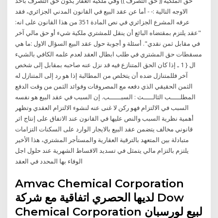
حق الملكية (( حق التصرف )) وفي ملكية العقار يكون حق التصرف باحد
الاوجه التالية :- - أما عن عقد البيع في القانون المدني الجزائري، فقد
عرفه المشرع الجزائري في نص المادة 351 من هذا القانون على انه:
"عقد يلتزم بمقتضاه البائع أن ينقل للمشتري ملكية شيء أو حق مالي آخر
في مقابل ثمن نقدي". أسئلة و أجوبة حول عقد البيع السؤال الاول :ما هي
مسقطات حق المشتري في طلب ابطال العقد لعدم علمه الكافي بالشيء
ال { 1 ـ إذا كان الحق المتنازع فيه قد نزل عنه صاحبه بمقابل إلى شخص
آخر فللمتنازل ضده أن يتخلص من المطالبة إذا هو رد إلى المتنازل له
الثمن الحقيقي الذي دفعه مع المصروفات وفوائد الثمن من وقت الدفع
المطلـــــب الثالـــــث : السبــــــب. إن السبب في عقد البيع هو نفسه
السبب في الالتزام فهو ركن لا غنى عنه لنشوء الالتزام العقدي وتظهر
أهمية نظرية السبب والنص عليها في القانون عند الاتفاق على إنتاج اثر
قانوني مخالف يتضمن عقد البيع بالايجار الوارد على السكنات التزامات
متبادلة بين المتعهد بالترقية العقارية والمستأجر المشتري، هذا الأخير
يلتزم بالتزام مالي يتمثل في تسديد الاقساط الشهرية عند حلول اجل
الوفاء بها المحدد في العقد
Amvac Chemical Corporation
لديها الحصري اتفاقية مع شركة Dow
Chemical Corporation لبيع لورسبان