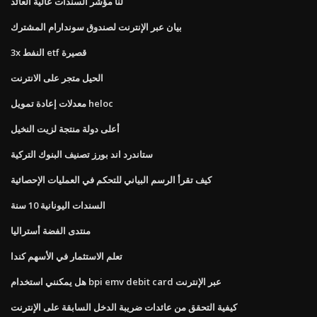
لنا مؤشر السندات عالية العائد
بيان عبر الإنترنت لصندوق سوندارام المشترك
3x النفط etf قصيرة
الحيل متجر على الانترنت
معدلات إعادة تمويل heloc
أعلى دولة منتجة لزيت النخيل
ستاندرد اند بورز تصنيف البنوك التركية
كيف تقرأ الرسم البياني للتحكم في العمليات الإحصائية
السندات اليونانية 10 سنة
منتدى الفضة أستراليا
تعلم الاستثمار في الأسهم كندا
هل يمكنني استخدام bpi emv debit card عبر الإنترنت
كيفية التحقق من عائدات ضريبة الدخل السابقة على الإنترنت