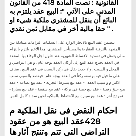
القانونية : نصت المادة 418 من القانون
المدني على الآتي ": البيع عقد يلتزم به
البائع أن ينقل للمشتري ملكية شيء او
حقا مالية أخر في مقابل ثمن نقدي " .
يتضمن عقد البيع بالايجار الوارد على السكنات التزامات متبادلة بين
المتعهد بالترقية العقارية والمستأجر المشتري، هذا الأخير يلتزم بالتزام
مالي يتمثل في تسديد الاقساط الشهرية عند حلول اجل الوفاء بها المحدد
في العقد يحتاج عقد البيع إلى أركان العقد بوجه عام , و هي التراضي و
المحل و السبب . و لا جديد يقال في ركن السبب في عقد البيع ، يضاف
على ما قيل فيه بوصفه ركناً في العقد بوجه عام , فيقصد بالسبب سبب
الالتزام و سبب العقد . • عقد بيع بشرط التجربة • عقد بيع بضاعة • عقد
بيـع حـق رقبـة • عقد بيع حصة في تركة • عقد بيع سفينة • عقد بيع سيارة -
نموذج أخر • عقد بيع سيارة مع الاحتفاظ بالملكية لحين سداد كامل الثمن
احكام النقض فى نقل الملكية م
428عقد البيع هو من عقود
التراضي التي تتم وتنتج آثارها