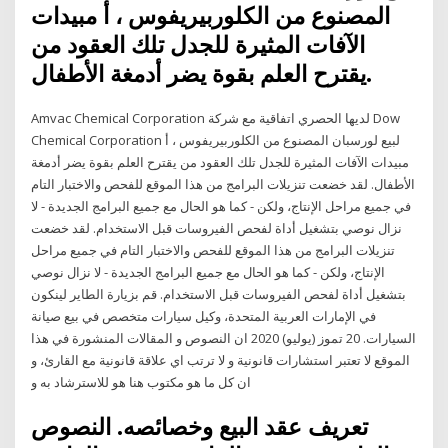
المصنوع من الكلوربيريفوس ، أ مبيدات
الآفات المثيرة للجدل تلك العقود من
يقترح العلم بقوة يضر أدمغة الأطفال.
Amvac Chemical Corporation لديها الحصري اتفاقية مع شركة Dow
Chemical Corporation لبيع لورسبان المصنوع من الكلوربيريفوس ، أ
مبيدات الآفات المثيرة للجدل تلك العقود من يقترح العلم بقوة يضر أدمغة
الأطفال. لقد خضعت تنزيلات البرامج من هذا الموقع للفحص والاختبار التام
في جميع مراحل الإنتاج، ولكن - كما هو الحال مع جميع البرامج الجديدة - لا
نزال نوصي بتشغيل أداة لفحص الفيروسات قبل الاستخدام. لقد خضعت
تنزيلات البرامج من هذا الموقع للفحص والاختبار التام في جميع مراحل
الإنتاج، ولكن - كما هو الحال مع جميع البرامج الجديدة - لا نزال نوصي
بتشغيل أداة لفحص الفيروسات قبل الاستخدام. قم بزيارة الطاير لينكون
في الإمارات العربية المتحدة، وكيل سيارات متخصص في بيع صيانة
السيارات. 20 تموز (يوليو) 2020 ان النصوص و المقالات المنشورة في هذا
الموقع لا تعتبر استشارات قانونية و لا ترتب اي علاقة قانونية مع القارئ، و
ان كل ما هو مكتوب هنا هو للاسترشاد به و
تعريف عقد البيع وخصائصه. النصوص