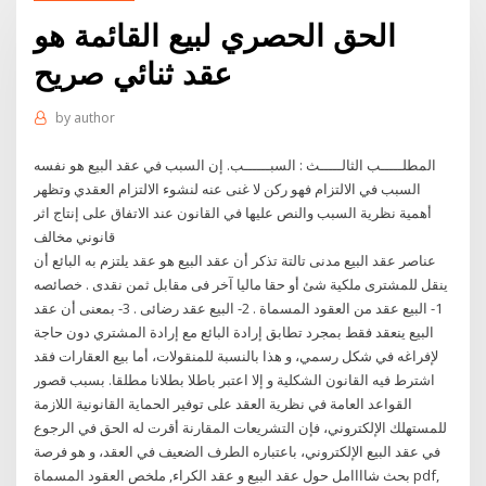
الحق الحصري لبيع القائمة هو
عقد ثنائي صريح
by
author
المطلـــــب الثالـــــث : السبــــــب. إن السبب في عقد البيع هو نفسه
السبب في الالتزام فهو ركن لا غنى عنه لنشوء الالتزام العقدي وتظهر
أهمية نظرية السبب والنص عليها في القانون عند الاتفاق على إنتاج اثر
قانوني مخالف
عناصر عقد البيع مدنى تالتة تذكر أن عقد البيع هو عقد يلتزم به البائع أن
ينقل للمشترى ملكية شئ أو حقا ماليا آخر فى مقابل ثمن نقدى . خصائصه
1- البيع عقد من العقود المسماة . 2- البيع عقد رضائى . 3- بمعنى أن عقد
البيع ينعقد فقط بمجرد تطابق إرادة البائع مع إرادة المشتري دون حاجة
لإفراغه في شكل رسمي، و هذا بالنسبة للمنقولات، أما بيع العقارات فقد
اشترط فيه القانون الشكلية و إلا اعتبر باطلا بطلانا مطلقا. بسبب قصور
القواعد العامة في نظرية العقد على توفير الحماية القانونية اللازمة
للمستهلك الإلكتروني، فإن التشريعات المقارنة أقرت له الحق في الرجوع
في عقد البيع الإلكتروني، باعتباره الطرف الضعيف في العقد، و هو فرصة
بحث شاااامل حول عقد البيع و عقد الكراء, ملخص العقود المسماة pdf,